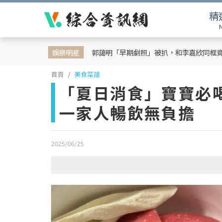
精
娛樂明星
郭藹明「早期劇照」被扒，和李嘉欣同框
首頁
美食菜譜
「夏日消食」寶寶必
一家人暢飲無負擔
2025/06/25