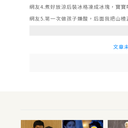
網友4.煮好放涼后裝冰格凍成冰塊，寶
網友5.第一次做孩子嫌酸，后面我把山
文章