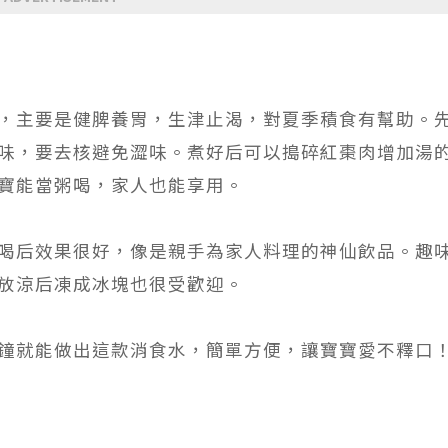
，主要是健脾養胃，生津止渴，對夏季積食有幫助。
味，要去核避免澀味。煮好后可以搗碎紅棗肉增加湯
寶能當粥喝，家人也能享用。
喝后效果很好，像是親手為家人料理的神仙飲品。趣
放涼后凍成冰塊也很受歡迎。
鐘就能做出這款消食水，簡單方便，讓寶寶愛不釋口