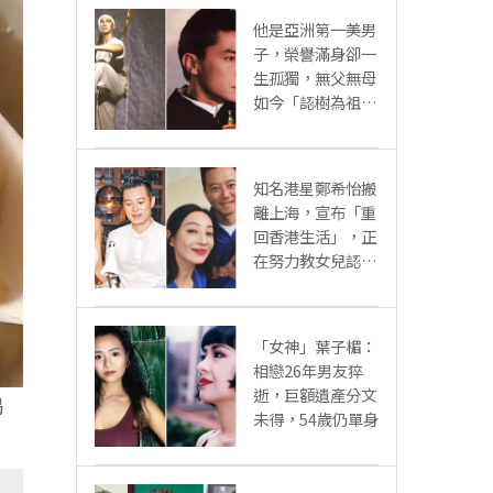
他是亞洲第一美男
子，榮譽滿身卻一
生孤獨，無父無母
如今「認樹為祖父
母」：太凄涼
知名港星鄭希怡搬
離上海，宣布「重
回香港生活」，正
在努力教女兒認繁
體字
「女神」葉子楣：
相戀26年男友猝
逝，巨額遺產分文
喝
未得，54歲仍單身