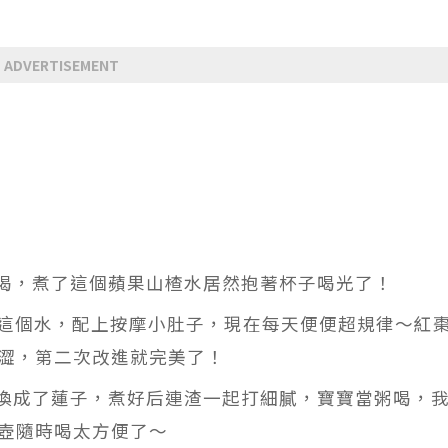
ADVERTISEMENT
不喝，煮了這個蘋果山楂水居然抱著杯子喝光了！
 天這個水，配上按摩小肚子，現在每天便便超規律～紅
澀，第二次改進就完美了！
藥換成了蓮子，煮好后連渣一起打細膩，寶寶當粥喝，
壺隨時喝太方便了～