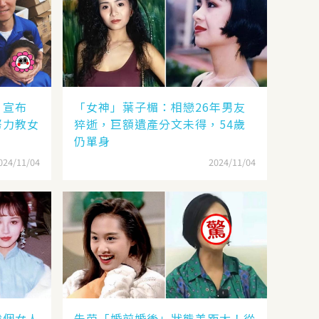
，宣布
「女神」葉子楣：相戀26年男友
努力教女
猝逝，巨額遺產分文未得，54歲
仍單身
024/11/04
2024/11/04
找個女人
朱茵「婚前婚後」狀態差距大！從