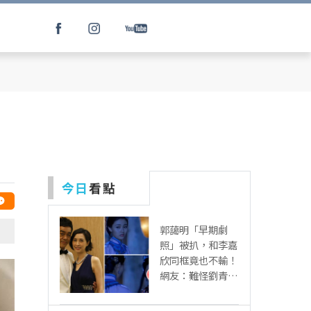
，
今日
看點
郭藹明「早期劇
照」被扒，和李嘉
欣同框竟也不輸！
網友：難怪劉青云
這麼愛她