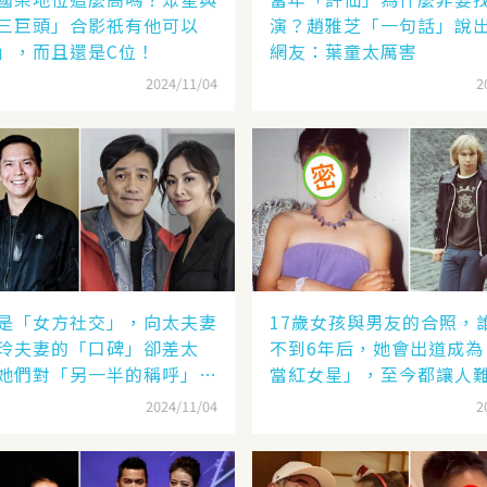
三巨頭」合影祇有他可以
演？趙雅芝「一句話」說
」，而且還是C位！
網友：葉童太厲害
2024/11/04
2
是「女方社交」，向太夫妻
17歲女孩與男友的合照，
玲夫妻的「口碑」卻差太
不到6年后，她會出道成為
她們對「另一半的稱呼」就
當紅女星」，至今都讓人
了
2024/11/04
2