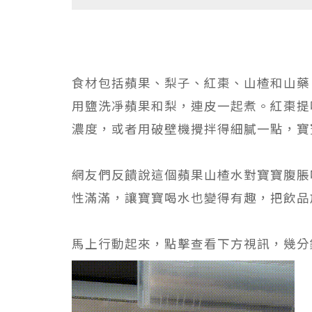
食材包括蘋果、梨子、紅棗、山楂和山藥
用鹽洗凈蘋果和梨，連皮一起煮。紅棗提
濃度，或者用破壁機攪拌得細膩一點，寶
網友們反饋說這個蘋果山楂水對寶寶腹脹
性滿滿，讓寶寶喝水也變得有趣，把飲品
馬上行動起來，點擊查看下方視訊，幾分