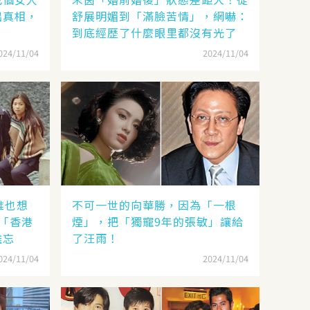
出真相，
舒展明媚到「滿臉苦情」，網嚇：
到底經歷了什麼眼里都沒有光了
024/11/04
2024/11/04
誰也想
不可一世的向華勝，因為「一根
「香港
煙」，把「獨寵9年的張敏」讓給
難忘
了汪雨！
024/11/04
2024/11/04