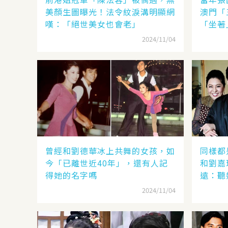
美顏生圖曝光！法令紋淚溝明顯網
澳門「
嘆：「絕世美女也會老」
「坐著
2024/11/04
曾經和劉德華冰上共舞的女孩，如
同樣都
今「已離世近40年」，還有人記
和劉嘉
得她的名字嗎
遠：聽
見分曉
2024/11/04