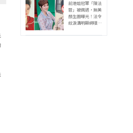
前港姐冠軍「陳法
蓉」被偶遇，無美
顏生圖曝光！法令
紋淚溝明顯網嘆：
「絕世美女也會
先
老」
的
味
！