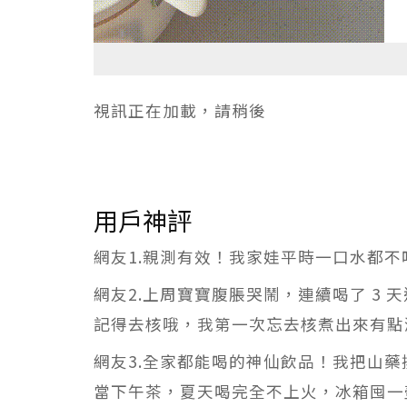
視訊正在加載，請稍後
用戶神評
網友1.親測有效！我家娃平時一口水都
網友2.上周寶寶腹脹哭鬧，連續喝了 3
記得去核哦，我第一次忘去核煮出來有點
網友3.全家都能喝的神仙飲品！我把山
當下午茶，夏天喝完全不上火，冰箱囤一