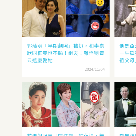
郭藹明「早期劇照」被扒，和李嘉
他是亞
欣同框竟也不輸！網友：難怪劉青
一生孤
云這麼愛她
祖父母
2024/11/04
前港姐冠軍「陳法蓉」被偶遇，無
當年張