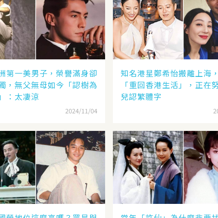
洲第一美男子，榮譽滿身卻
知名港星鄭希怡搬離上海
獨，無父無母如今「認樹為
「重回香港生活」，正在
」：太凄涼
兒認繁體字
2024/11/04
2
國榮地位這麼高嗎？眾星與
當年「許仙」為什麼非要