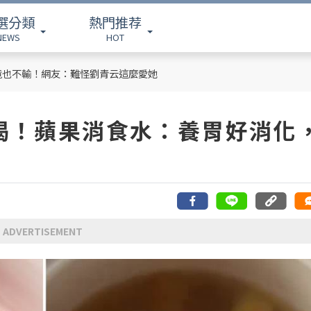
選分類
熱門推荐
NEWS
HOT
竟也不輸！網友：難怪劉青云這麼愛她
喝！蘋果消食水：養胃好消化
ADVERTISEMENT