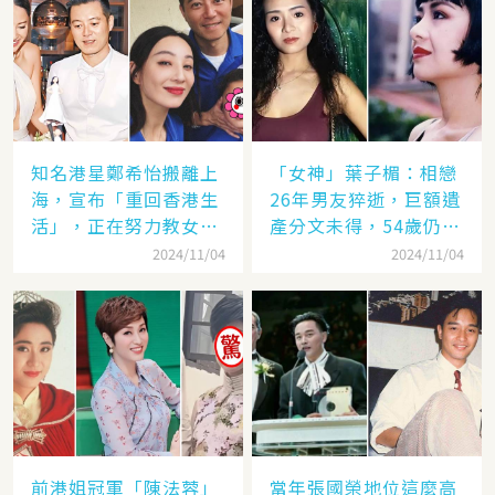
知名港星鄭希怡搬離上
「女神」葉子楣：相戀
海，宣布「重回香港生
26年男友猝逝，巨額遺
活」，正在努力教女兒
產分文未得，54歲仍單
認繁體字
身
2024/11/04
2024/11/04
前港姐冠軍「陳法蓉」
當年張國榮地位這麼高