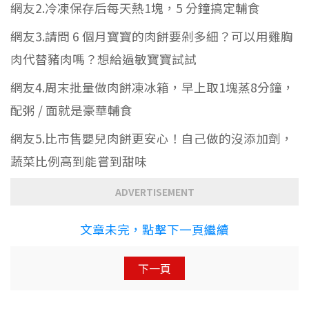
網友2.冷凍保存后每天熱1塊，5 分鐘搞定輔食
網友3.請問 6 個月寶寶的肉餅要剁多細？可以用雞胸
肉代替豬肉嗎？想給過敏寶寶試試
網友4.周末批量做肉餅凍冰箱，早上取1塊蒸8分鐘，
配粥 / 面就是豪華輔食
網友5.比市售嬰兒肉餅更安心！自己做的沒添加劑，
蔬菜比例高到能嘗到甜味
ADVERTISEMENT
文章未完，點擊下一頁繼續
下一頁