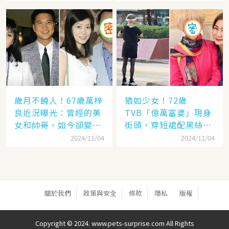
歲月不饒人！67歲萬梓
猶如少女！72歲
良近況曝光：曾經的美
TVB「億萬富婆」現身
女和帥哥，如今卻變成
街頭，穿短裙配黑絲太
了「美女和老爹」
撩人，網：看「背影」
2024/11/04
2024/11/04
就知道是她
關於我們
政策與安全
條款
隱私
版權
Copyright © 2024. www.pets-surprise.com All Rights