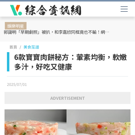
娛樂明星
郭藹明「早期劇照」被扒，和李嘉欣同框竟也不輸！網友：難怪劉青云這麼愛她
首頁
美食菜譜
6款寶寶肉餅秘方：葷素均衡，軟嫩
多汁，好吃又健康
2025/07/01
ADVERTISEMENT