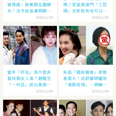
被偶遇，無美顏生圖曝
嗎？眾星與澳門「三巨
光！法令紋淚溝明顯網
頭」合影祇有他可以
嘆：「絕世美女也會
「坐著」，而且還是C
2024/11/04
2024/11/04
老」
位！
當年「許仙」為什麼非
朱茵「婚前婚後」狀態
要找個女人演？趙雅芝
差距大！從舒展明媚到
「一句話」說出真相，
「滿臉苦情」，網嚇：
網友：葉童太厲害
到底經歷了什麼眼里都
2024/11/04
2024/11/04
沒有光了