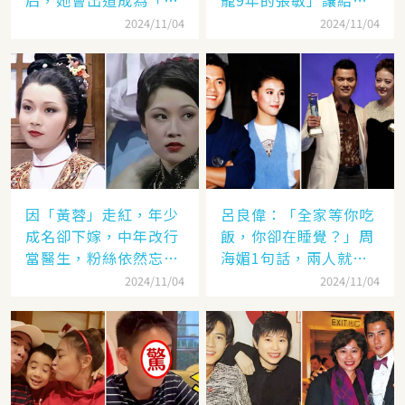
后，她會出道成為「香
寵9年的張敏」讓給了
港當紅女星」，至今都
汪雨！
2024/11/04
2024/11/04
讓人難忘
因「黃蓉」走紅，年少
呂良偉：「全家等你吃
成名卻下嫁，中年改行
飯，你卻在睡覺？」周
當醫生，粉絲依然忘不
海媚1句話，兩人就此
了她
失婚
2024/11/04
2024/11/04