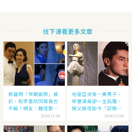
往下滑看更多文章
郭藹明「早期劇照」被
他是亞洲第一美男子，
扒，和李嘉欣同框竟也
榮譽滿身卻一生孤獨，
不輸！網友：難怪劉青
無父無母如今「認樹為
云這麼愛她
祖父母」：太凄涼
2024/11/04
2024/11/04