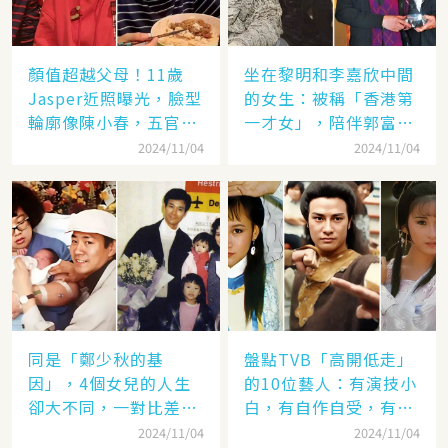
顏值超越父母！11歲
坐在黎明和李嘉欣中間
Jasper近照曝光，臉型
的女生：被稱「香港第
輪廓像陳小春，五官卻
一才女」，陪伴郭富城
更像應采兒網驚：完美
「29年」卻看他娶了別
2024/11/04
2024/11/04
繼承基因
人，至今63歲仍未婚
同是「鄭少秋的基
盤點TVB「高開低走」
因」，4個女兒的人生
的10位藝人：有演技小
卻大不同，一對比差距
白，有自作自受，有遭
顯而易見！
封殺，一手好牌打稀爛
2024/11/04
2024/11/04