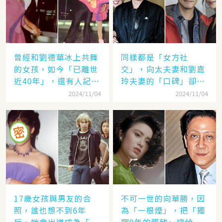
曾經和劉德華冰上共舞
同樣都是「女方社
的女孩，如今「已離世
交」，向太夫妻和劉嘉
近40年」，還有人記得
玲夫妻的「口碑」卻差
她的名字嗎
太遠：聽她們對「另一
2024/11/04
2024/11/04
半的稱呼」就見分曉了
17歲女孩與男友的合
不可一世的向華勝，因
照，誰也想不到6年
為「一根煙」，把「獨