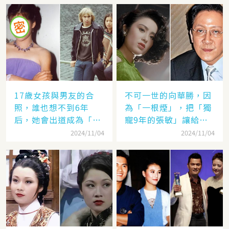
17歲女孩與男友的合
不可一世的向華勝，因
照，誰也想不到6年
為「一根煙」，把「獨
后，她會出道成為「香
寵9年的張敏」讓給了
港當紅女星」，至今都
汪雨！
2024/11/04
2024/11/04
讓人難忘