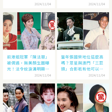
認繁體字
身
2024/11/04
2024/11/04
前港姐冠軍「陳法蓉」
當年張國榮地位這麼高
被偶遇，無美顏生圖曝
嗎？眾星與澳門「三巨
光！法令紋淚溝明顯網
頭」合影祇有他可以
嘆：「絕世美女也會
「坐著」，而且還是C
2024/11/04
2024/11/04
老」
位！