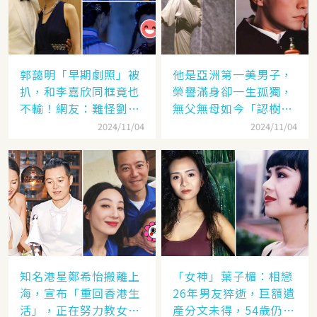
郭藹明「早期劇照」被
他是亞洲第一美男子，
扒，和李嘉欣同框竟也
榮譽滿身卻一生孤獨，
不輸！網友：難怪劉青
無父無母如今「認樹為
云這麼愛她
祖父母」：太凄涼
2024/11/04
2024/11/04
知名港星鄭希怡搬離上
「女神」葉子楣：相戀
海，宣布「重回香港生
26年男友猝逝，巨額遺
活」，正在努力教女兒
產分文未得，54歲仍單