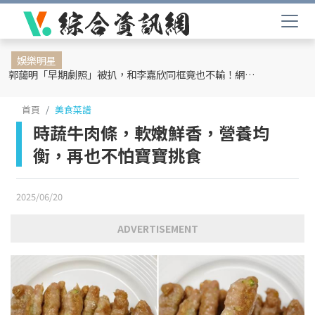
娛樂明星
郭藹明「早期劇照」被扒，和李嘉欣同框竟也不輸！網友：難怪劉青云這麼愛她
首頁
美食菜譜
時蔬牛肉條，軟嫩鮮香，營養均
衡，再也不怕寶寶挑食
2025/06/20
ADVERTISEMENT