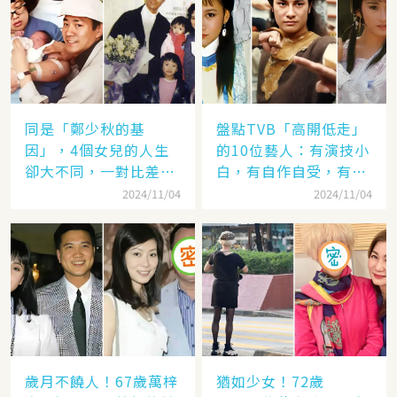
同是「鄭少秋的基
盤點TVB「高開低走」
因」，4個女兒的人生
的10位藝人：有演技小
卻大不同，一對比差距
白，有自作自受，有遭
顯而易見！
封殺，一手好牌打稀爛
2024/11/04
2024/11/04
歲月不饒人！67歲萬梓
猶如少女！72歲