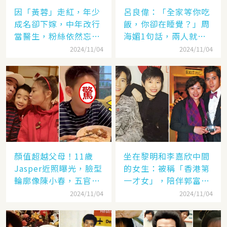
因「黃蓉」走紅，年少
呂良偉：「全家等你吃
成名卻下嫁，中年改行
飯，你卻在睡覺？」周
當醫生，粉絲依然忘不
海媚1句話，兩人就此
了她
失婚
2024/11/04
2024/11/04
顏值超越父母！11歲
坐在黎明和李嘉欣中間
Jasper近照曝光，臉型
的女生：被稱「香港第
輪廓像陳小春，五官卻
一才女」，陪伴郭富城
更像應采兒網驚：完美
「29年」卻看他娶了別
2024/11/04
2024/11/04
繼承基因
人，至今63歲仍未婚