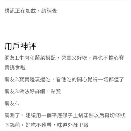
視訊正在加載，請稍後
用戶神評
網友1.牛肉和蔬菜搭配，營養又好吃，再也不擔心寶
寶挑食啦
網友2.寶寶邊玩邊吃，看他吃的開心覺得一切都值了
網友3.做法好詳細，點贊
網友4.
親測了，建議用一個平底碟子上鍋蒸熟以后再切條狀
下鍋煎，好吃不難看，味道外酥里嫩