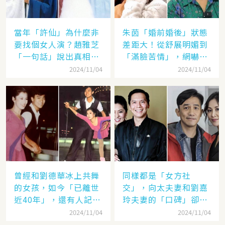
當年「許仙」為什麼非
朱茵「婚前婚後」狀態
要找個女人演？趙雅芝
差距大！從舒展明媚到
「一句話」說出真相，
「滿臉苦情」，網嚇：
網友：葉童太厲害
到底經歷了什麼眼里都
2024/11/04
2024/11/04
沒有光了
曾經和劉德華冰上共舞
同樣都是「女方社
的女孩，如今「已離世
交」，向太夫妻和劉嘉
近40年」，還有人記得
玲夫妻的「口碑」卻差
她的名字嗎
太遠：聽她們對「另一
2024/11/04
2024/11/04
半的稱呼」就見分曉了