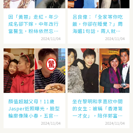
因「黃蓉」走紅，年少
呂良偉：「全家等你吃
成名卻下嫁，中年改行
飯，你卻在睡覺？」周
當醫生，粉絲依然忘不
海媚1句話，兩人就此
了她
失婚
2024/11/04
2024/11/04
顏值超越父母！11歲
坐在黎明和李嘉欣中間
Jasper近照曝光，臉型
的女生：被稱「香港第
輪廓像陳小春，五官卻
一才女」，陪伴郭富城
更像應采兒網驚：完美
「29年」卻看他娶了別
2024/11/04
2024/11/04
繼承基因
人，至今63歲仍未婚