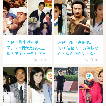
同是「鄭少秋的基
盤點TVB「高開低走」
因」，4個女兒的人生
的10位藝人：有演技小
卻大不同，一對比差距
白，有自作自受，有遭
顯而易見！
封殺，一手好牌打稀爛
2024/11/04
2024/11/04