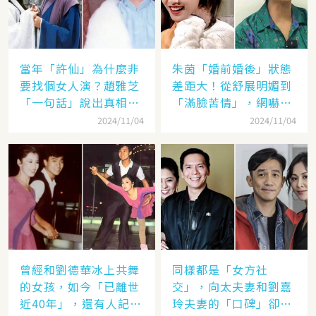
當年「許仙」為什麼非
朱茵「婚前婚後」狀態
要找個女人演？趙雅芝
差距大！從舒展明媚到
「一句話」說出真相，
「滿臉苦情」，網嚇：
網友：葉童太厲害
到底經歷了什麼眼里都
2024/11/04
2024/11/04
沒有光了
曾經和劉德華冰上共舞
同樣都是「女方社
的女孩，如今「已離世
交」，向太夫妻和劉嘉
近40年」，還有人記得
玲夫妻的「口碑」卻差