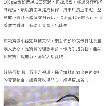
100g自發粉攪拌成面絮狀，再揉成團。經過醒發和揉
制處理，最后將面團搓成長條，搟平后擠上棗泥，整
形成小饅頭。醒發30分鐘后，冷水蒸12分鐘即可。山
藥富含纖維，有助于寶寶消化成長。
這款棗泥小饅頭無糖天然，網友們紛紛表示其味美且
讓人放心，是寶寶的理想零食。作為手指食物，能鍛
煉寶寶抓握能力，全家人都愛吃。
趕快行動吧，看下方視訊，幾分鐘就能做出這道美味
的寶寶輔食，讓寶寶吃得開心，媽媽更加省心！