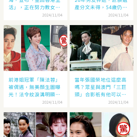
活」，正在努力教女兒
產分文未得，54歲仍單
認繁體字
身
2024/11/04
2024/11/04
前港姐冠軍「陳法蓉」
當年張國榮地位這麼高
被偶遇，無美顏生圖曝
嗎？眾星與澳門「三巨
光！法令紋淚溝明顯網
頭」合影祇有他可以
嘆：「絕世美女也會
「坐著」，而且還是C
2024/11/04
2024/11/04
老」
位！