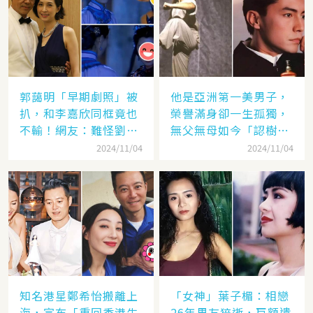
郭藹明「早期劇照」被
他是亞洲第一美男子，
扒，和李嘉欣同框竟也
榮譽滿身卻一生孤獨，
不輸！網友：難怪劉青
無父無母如今「認樹為
云這麼愛她
祖父母」：太凄涼
2024/11/04
2024/11/04
知名港星鄭希怡搬離上
「女神」葉子楣：相戀
海，宣布「重回香港生
26年男友猝逝，巨額遺