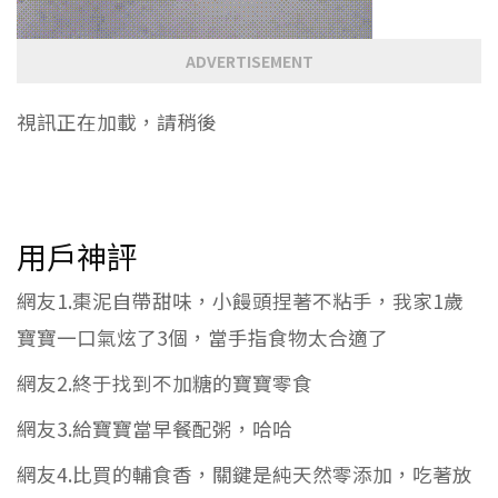
ADVERTISEMENT
視訊正在加載，請稍後
用戶神評
網友1.棗泥自帶甜味，小饅頭捏著不粘手，我家1歲
寶寶一口氣炫了3個，當手指食物太合適了
網友2.終于找到不加糖的寶寶零食
網友3.給寶寶當早餐配粥，哈哈
網友4.比買的輔食香，關鍵是純天然零添加，吃著放