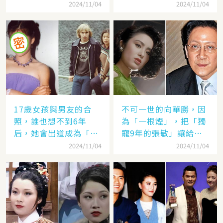
她的名字嗎
太遠：聽她們對「另一
2024/11/04
2024/11/04
半的稱呼」就見分曉了
17歲女孩與男友的合
不可一世的向華勝，因
照，誰也想不到6年
為「一根煙」，把「獨
后，她會出道成為「香
寵9年的張敏」讓給了
港當紅女星」，至今都
汪雨！
2024/11/04
2024/11/04
讓人難忘