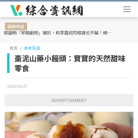
娛樂明星
郭藹明「早期劇照」被扒，和李嘉欣同框竟也不輸！網友：難怪劉青云這麼愛她
首頁
美食菜譜
棗泥山藥小饅頭：寶寶的天然甜味
零食
2025/06/27
ADVERTISEMENT