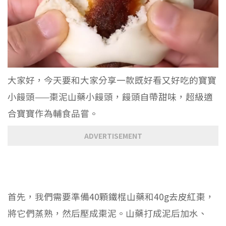
大家好，今天要和大家分享一款既好看又好吃的寶寶
小饅頭——棗泥山藥小饅頭，饅頭自帶甜味，超級適
合寶寶作為輔食品嘗。
ADVERTISEMENT
首先，我們需要準備40顆鐵棍山藥和40g去皮紅棗，
將它們蒸熟，然后壓成棗泥。山藥打成泥后加水、