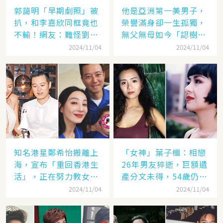
郭藹明「早期劇照」被
他是亞洲第一美男子，
扒，和李嘉欣同框竟也
榮譽滿身卻一生孤獨，
不輸！網友：難怪劉青
無父無母如今「認樹為
云這麼愛她
祖父母」：太凄涼
2024/11/04
2024/11/04
知名港星鄭希怡搬離上
「女神」葉子楣：相戀
海，宣布「重回香港生
26年男友猝逝，巨額遺
活」，正在努力教女兒
產分文未得，54歲仍單
認繁體字
身
2024/11/04
2024/11/04