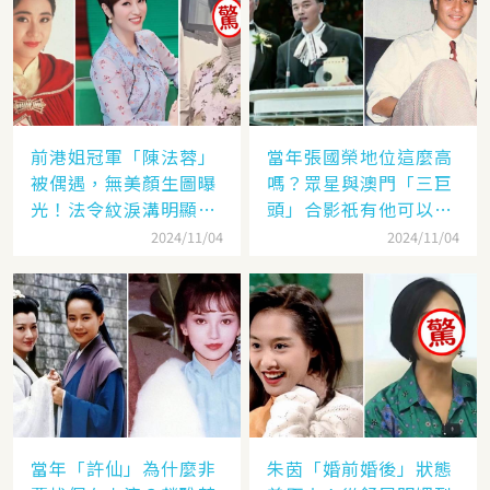
前港姐冠軍「陳法蓉」
當年張國榮地位這麼高
被偶遇，無美顏生圖曝
嗎？眾星與澳門「三巨
光！法令紋淚溝明顯網
頭」合影祇有他可以
嘆：「絕世美女也會
「坐著」，而且還是C
2024/11/04
2024/11/04
老」
位！
當年「許仙」為什麼非
朱茵「婚前婚後」狀態