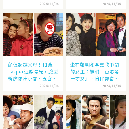
了她
失婚
2024/11/04
2024/11/04
顏值超越父母！11歲
坐在黎明和李嘉欣中間
Jasper近照曝光，臉型
的女生：被稱「香港第
輪廓像陳小春，五官卻
一才女」，陪伴郭富城
更像應采兒網驚：完美
「29年」卻看他娶了別
2024/11/04
2024/11/04
繼承基因
人，至今63歲仍未婚