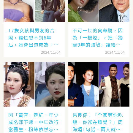
17歲女孩與男友的合
不可一世的向華勝，因
照，誰也想不到6年
為「一根煙」，把「獨
后，她會出道成為「香
寵9年的張敏」讓給了
港當紅女星」，至今都
汪雨！
2024/11/04
2024/11/04
讓人難忘
因「黃蓉」走紅，年少
呂良偉：「全家等你吃
成名卻下嫁，中年改行
飯，你卻在睡覺？」周
當醫生，粉絲依然忘不
海媚1句話，兩人就此