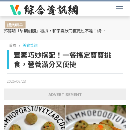
娛樂明星
郭藹明「早期劇照」被扒，和李嘉欣同框竟也不輸！網友：難怪劉青云這麼愛她
首頁
美食菜譜
葷素巧妙搭配！一餐搞定寶寶挑
食，營養滿分又便捷
2025/06/23
ADVERTISEMENT