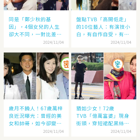
同是「鄭少秋的基
盤點TVB「高開低走」
因」，4個女兒的人生
的10位藝人：有演技小
卻大不同，一對比差距
白，有自作自受，有遭
顯而易見！
封殺，一手好牌打稀爛
2024/11/04
2024/11/04
歲月不饒人！67歲萬梓
猶如少女！72歲
良近況曝光：曾經的美
TVB「億萬富婆」現身
女和帥哥，如今卻變成
街頭，穿短裙配黑絲太
了「美女和老爹」
撩人，網：看「背影」
2024/11/04
2024/11/04
就知道是她