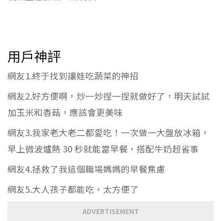
用戶神評
網友1.終于找到讓娃吃蔬菜的神招
網友2.好方便啊，炒一炒捏一捏就做好了，明天試試
加玉米和香菇，應該會更美味
網友3.我家老大老二都愛吃！一次做一大盤放冰箱，
早上微波爐熱 30 秒就能當早餐，搭配牛奶超省事
網友4.拯救了我這個職場媽媽的早餐焦慮
網友5.大人孩子都能吃，太方便了
ADVERTISEMENT