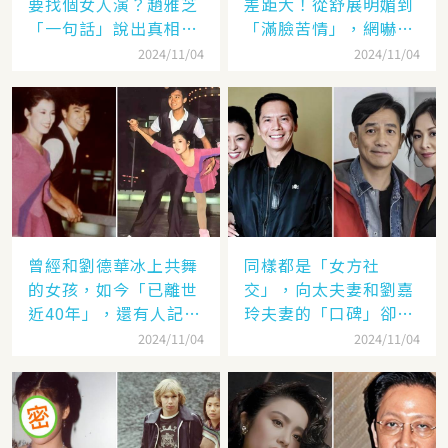
要找個女人演？趙雅芝
差距大！從舒展明媚到
「一句話」說出真相，
「滿臉苦情」，網嚇：
網友：葉童太厲害
到底經歷了什麼眼里都
2024/11/04
2024/11/04
沒有光了
曾經和劉德華冰上共舞
同樣都是「女方社
的女孩，如今「已離世
交」，向太夫妻和劉嘉
近40年」，還有人記得
玲夫妻的「口碑」卻差
她的名字嗎
太遠：聽她們對「另一
2024/11/04
2024/11/04
半的稱呼」就見分曉了