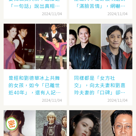
「一句話」說出真相，
「滿臉苦情」，網嚇：
網友：葉童太厲害
到底經歷了什麼眼里都
2024/11/04
2024/11/04
沒有光了
曾經和劉德華冰上共舞
同樣都是「女方社
的女孩，如今「已離世
交」，向太夫妻和劉嘉
近40年」，還有人記得
玲夫妻的「口碑」卻差
她的名字嗎
太遠：聽她們對「另一
2024/11/04
2024/11/04
半的稱呼」就見分曉了