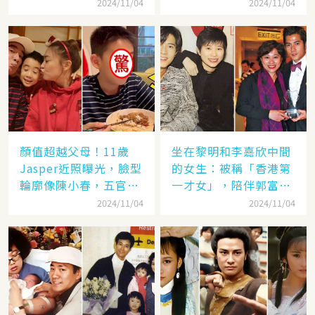
了她
失婚
2024/11/04
2024/11/04
顏值超越父母！11歲
坐在黎明和李嘉欣中間
Jasper近照曝光，臉型
的女生：被稱「香港第
輪廓像陳小春，五官卻
一才女」，陪伴郭富城
更像應采兒網驚：完美
「29年」卻看他娶了別
2024/11/04
2024/11/04
繼承基因
人，至今63歲仍未婚