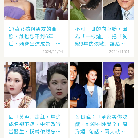
17歲女孩與男友的合
不可一世的向華勝，因
照，誰也想不到6年
為「一根煙」，把「獨
后，她會出道成為「香
寵9年的張敏」讓給了
港當紅女星」，至今都
汪雨！
2024/11/04
2024/11/04
讓人難忘
因「黃蓉」走紅，年少
呂良偉：「全家等你吃
成名卻下嫁，中年改行
飯，你卻在睡覺？」周
當醫生，粉絲依然忘不
海媚1句話，兩人就此