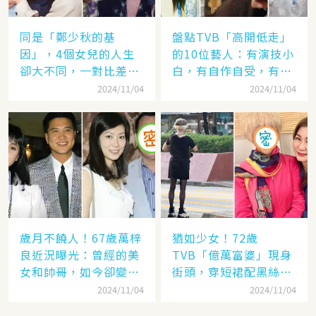
同是「鄭少秋的基
盤點TVB「高開低走」
因」，4個女兒的人生
的10位藝人：有演技小
卻大不同，一對比差距
白，有自作自受，有遭
顯而易見！
封殺，一手好牌打稀爛
2024/11/04
2024/11/04
歲月不饒人！67歲萬梓
猶如少女！72歲
良近況曝光：曾經的美
TVB「億萬富婆」現身
女和帥哥，如今卻變成
街頭，穿短裙配黑絲太
了「美女和老爹」
撩人，網：看「背影」
2024/11/04
2024/11/04
就知道是她