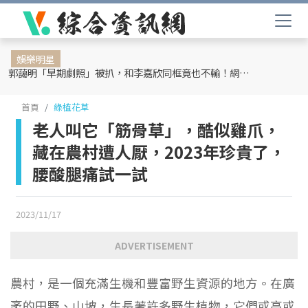
娛樂明星
郭藹明「早期劇照」被扒，和李嘉欣同框竟也不輸！網友：難怪劉青云這麼愛她
首頁
綠植花草
老人叫它「筋骨草」，酷似雞爪，
藏在農村遭人厭，2023年珍貴了，
腰酸腿痛試一試
2023/11/17
ADVERTISEMENT
農村，是一個充滿生機和豐富野生資源的地方。在廣
袤的田野、山坡，生長著許多野生植物，它們或高或