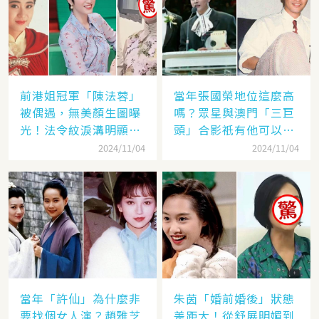
前港姐冠軍「陳法蓉」
當年張國榮地位這麼高
被偶遇，無美顏生圖曝
嗎？眾星與澳門「三巨
光！法令紋淚溝明顯網
頭」合影祇有他可以
嘆：「絕世美女也會
「坐著」，而且還是C
2024/11/04
2024/11/04
老」
位！
當年「許仙」為什麼非
朱茵「婚前婚後」狀態
要找個女人演？趙雅芝
差距大！從舒展明媚到