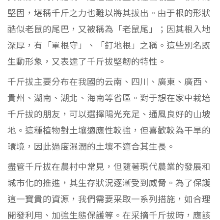
堅固，堪稱千斤之力也難以將其拔出。由于根的形狀
酷似老鼠的尾巴，又被稱為「老鼠尾」；因其根入地
深厚，有「單根守」、「釘地根」之稱。這些別名既
生動形象，又表達了千斤拔堅韌的特性。
千斤拔主要分布在我國的云南、四川、廣東、廣西、
貴州、湖南、湖北、海南等省區。對于想在家中栽培
千斤拔的朋友，可以選擇陽光充足、通風良好的山坡
地。這種植物對土壤適應性較強，但喜歡較為干旱的
環境，因此過度濕潤的土壤不適合其生長。
盡管千斤拔在農村中常見，但隨著現代農業的發展和
城市化的推進，其生存狀況逐漸受到威脅。為了保護
這一寶貴的資源，我們需要采取一系列措施，如合理
開發利用、加強生態保護等。在采摘千斤拔時，應該