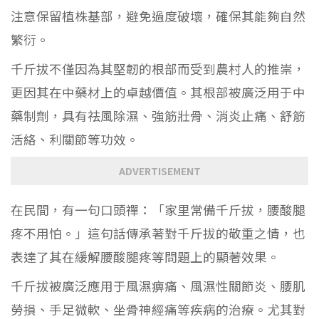
注意保留植株基部，避免過度破壞，確保其能夠自然
繁衍。
千斤拔不僅因為其堅韌的根部而受到農村人的推崇，
更因其在中藥材上的卓越價值。其根部被廣泛用于中
藥制劑，具有祛風除濕、強筋壯骨、消炎止痛、舒筋
活絡、利關節等功效。
ADVERTISEMENT
在民間，有一句口頭禪：「家里常備千斤拔，腰酸腿
疼不用怕。」這句話傳承著對千斤拔的敬重之情，也
表達了其在緩解腰酸腿疼等問題上的顯著效果。
千斤拔被廣泛應用于風濕痹痛、風濕性關節炎、腰肌
勞損、手足微軟、坐骨神經痛等疾病的治療。尤其對