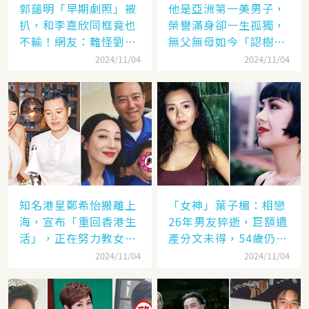
郭藹明「早期劇照」被
他是亞洲第一美男子，
扒，和李嘉欣同框竟也
榮譽滿身卻一生孤獨，
不輸！網友：難怪劉青
無父無母如今「認樹為
云這麼愛她
祖父母」：太凄涼
2024/11/04
2024/11/04
知名港星鄭希怡搬離上
「女神」葉子楣：相戀
海，宣布「重回香港生
26年男友猝逝，巨額遺
活」，正在努力教女兒
產分文未得，54歲仍單
認繁體字
身
2024/11/04
2024/11/04