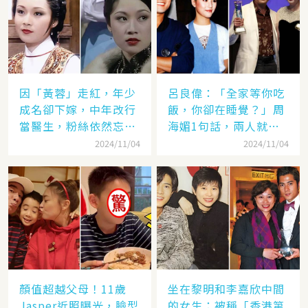
因「黃蓉」走紅，年少
呂良偉：「全家等你吃
成名卻下嫁，中年改行
飯，你卻在睡覺？」周
當醫生，粉絲依然忘不
海媚1句話，兩人就此
了她
失婚
2024/11/04
2024/11/04
顏值超越父母！11歲
坐在黎明和李嘉欣中間
Jasper近照曝光，臉型
的女生：被稱「香港第