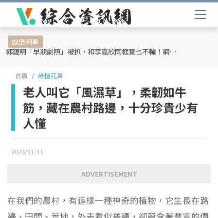
娛樂明星
郭藹明「早期劇照」被扒，和李嘉欣同框竟也不輸！網友：難怪劉青云這麼愛她
首頁
綠植花草
老人叫它「風濕草」，柔韌如牛
筋，藏在農村路邊，十分珍貴少有
人懂
2023/11/11
ADVERTISEMENT
在我們的農村，有這樣一種神奇的植物，它生長在路
邊、田間、荒地，外表看似普通，卻蘊含著豐富的價