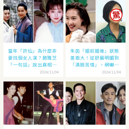
當年「許仙」為什麼非
朱茵「婚前婚後」狀態
要找個女人演？趙雅芝
差距大！從舒展明媚到
「一句話」說出真相，
「滿臉苦情」，網嚇：
網友：葉童太厲害
到底經歷了什麼眼里都
2024/11/04
2024/11/04
沒有光了