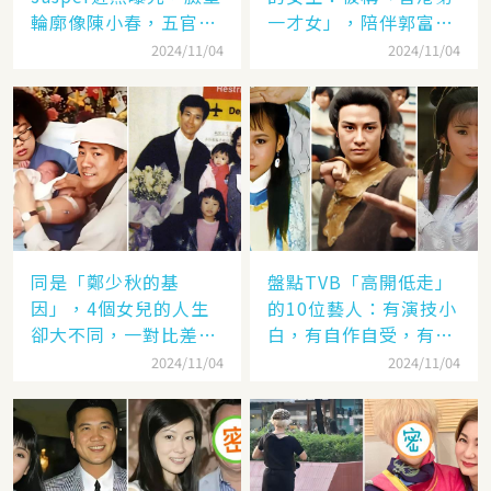
輪廓像陳小春，五官卻
一才女」，陪伴郭富城
更像應采兒網驚：完美
「29年」卻看他娶了別
2024/11/04
2024/11/04
繼承基因
人，至今63歲仍未婚
同是「鄭少秋的基
盤點TVB「高開低走」
因」，4個女兒的人生
的10位藝人：有演技小
卻大不同，一對比差距
白，有自作自受，有遭
顯而易見！
封殺，一手好牌打稀爛
2024/11/04
2024/11/04