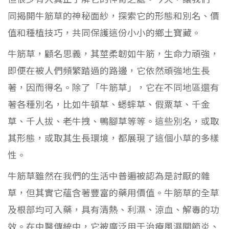
同揭開牛筋草的神秘面紗，探索它的形態和別名、價
值和種植技巧，共同保護這份小小的鄉土寶藏。
牛筋草，顧名思義，其莖柔韌如牛筋，生命力頑強，
即便在被人們頻繁踏過的路邊，它依然頑強地生長
著，因而得名。除了「牛筋草」，它在不同地區還有
著各種別名，比如牛頓草、蟋蟀草、假粟草、千金
草、千人拔、老牛拽、鴨腳草等等。這些別名，或取
其形態，或取其生長環境，都展現了這個小草的多樣
性。
牛筋草雖然在我們的生活中普遍被認為是討厭的雜
草，但其實它蘊含著豐富的藥用價值。牛筋草的全草
及根部均可入藥，具有清熱、利濕、涼血、解毒的功
效。在中醫傳統中，它被廣泛用于治療風濕關節炎、