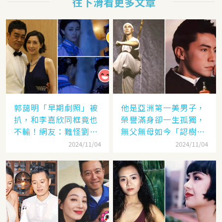
往下滑看更多文章
郭藹明「早期劇照」被
他是亞洲第一美男子，
扒，和李嘉欣同框竟也
榮譽滿身卻一生孤獨，
不輸！網友：難怪劉青
無父無母如今「認樹為
云這麼愛她
祖父母」：太凄涼
2024/11/04
2024/11/04