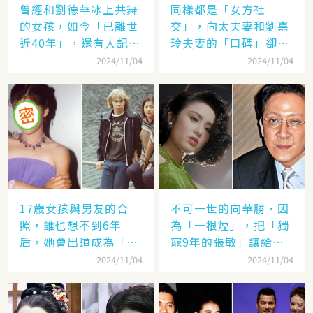
曾經和劉德華冰上共舞
同樣都是「女方社
的女孩，如今「已離世
交」，向太夫妻和劉嘉
近40年」，還有人記得
玲夫妻的「口碑」卻差
她的名字嗎
太遠：聽她們對「另一
2024/11/04
2024/11/04
半的稱呼」就見分曉了
17歲女孩與男友的合
不可一世的向華勝，因
照，誰也想不到6年
為「一根煙」，把「獨
后，她會出道成為「香
寵9年的張敏」讓給了
港當紅女星」，至今都
汪雨！
2024/11/04
2024/11/04
讓人難忘