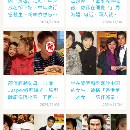
因「黃蓉」走紅，年少
呂良偉：「全家等你吃
成名卻下嫁，中年改行
飯，你卻在睡覺？」周
當醫生，粉絲依然忘不
海媚1句話，兩人就此
了她
失婚
2024/11/04
2024/11/04
顏值超越父母！11歲
坐在黎明和李嘉欣中間
Jasper近照曝光，臉型
的女生：被稱「香港第
輪廓像陳小春，五官卻
一才女」，陪伴郭富城
更像應采兒網驚：完美
「29年」卻看他娶了別
2024/11/04
2024/11/04
繼承基因
人，至今63歲仍未婚