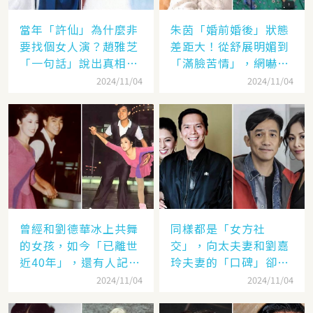
當年「許仙」為什麼非
朱茵「婚前婚後」狀態
要找個女人演？趙雅芝
差距大！從舒展明媚到
「一句話」說出真相，
「滿臉苦情」，網嚇：
網友：葉童太厲害
到底經歷了什麼眼里都
2024/11/04
2024/11/04
沒有光了
曾經和劉德華冰上共舞
同樣都是「女方社
的女孩，如今「已離世
交」，向太夫妻和劉嘉
近40年」，還有人記得
玲夫妻的「口碑」卻差
她的名字嗎
太遠：聽她們對「另一
2024/11/04
2024/11/04
半的稱呼」就見分曉了