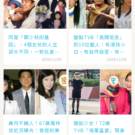
同是「鄭少秋的基
盤點TVB「高開低走」
因」，4個女兒的人生
的10位藝人：有演技小
卻大不同，一對比差距
白，有自作自受，有遭
顯而易見！
封殺，一手好牌打稀爛
2024/11/04
2024/11/04
歲月不饒人！67歲萬梓
猶如少女！72歲
良近況曝光：曾經的美
TVB「億萬富婆」現身