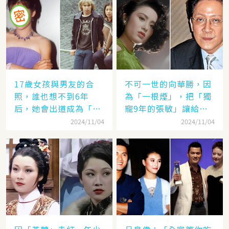
17歲女孩與男友的合
不可一世的向華勝，因
照，誰也想不到6年
為「一根煙」，把「獨
后，她會出道成為「香
寵9年的張敏」讓給了
港當紅女星」，至今都
汪雨！
2024/11/04
2024/11/04
讓人難忘