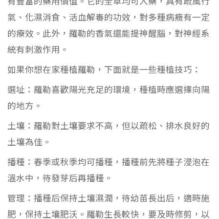
有豐富的藥用價值。它的全草均可入藥，具有疏風行
氣、化濕消食、活血解毒的功效，對多種病癥有一定
的療效。此外，羅勒的香氣還能提神醒腦，對神經系
統有刺激作用。
如果你想在家種植羅勒，下面就是一些種植技巧：
選址：羅勒喜歡陽光充足的環境，種植時應選擇向陽
的地方。
土壤：羅勒對土壤要求不高，但以疏松、排水良好的
土壤為佳。
播種：春季或秋季均可播種，播種前先將種子浸泡在
溫水中，待發芽后再播種。
管理：播種后保持土壤濕潤，待幼苗長出后，適時施
肥，保持土壤肥沃。羅勒生長較快，要及時修剪，以