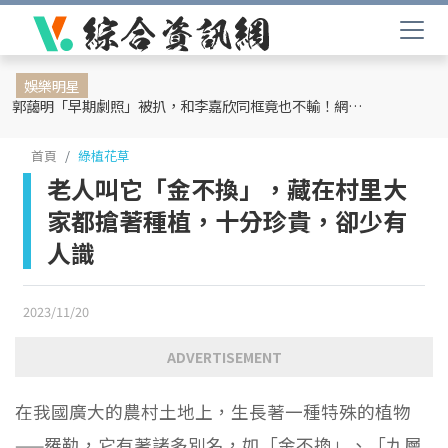
娛樂明星
郭藹明「早期劇照」被扒，和李嘉欣同框竟也不輸！網友：難怪劉青云這麼愛她
首頁
綠植花草
老人叫它「金不換」，藏在村里大
家都搶著種植，十分珍貴，卻少有
人識
2023/11/20
ADVERTISEMENT
在我國廣大的農村土地上，生長著一種特殊的植物
——羅勒，它有著諸多別名，如「金不換」、「九層