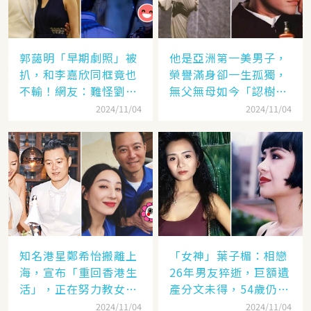
郭藹明「早期劇照」被
他是亞洲第一美男子，
扒，和李嘉欣同框竟也
榮譽滿身卻一生孤獨，
不輸！網友：難怪劉青
無父無母如今「認樹為
云這麼愛她
祖父母」：太凄涼
2024/11/04
2024/11/04
知名港星鄭希怡搬離上
「女神」葉子楣：相戀
海，宣布「重回香港生
26年男友猝逝，巨額遺
活」，正在努力教女兒
產分文未得，54歲仍單
認繁體字
身
2024/11/04
2024/11/04