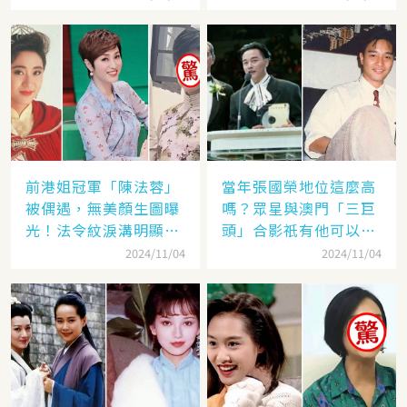
前港姐冠軍「陳法蓉」
當年張國榮地位這麼高
被偶遇，無美顏生圖曝
嗎？眾星與澳門「三巨
光！法令紋淚溝明顯網
頭」合影祇有他可以
嘆：「絕世美女也會
「坐著」，而且還是C
2024/11/04
2024/11/04
老」
位！