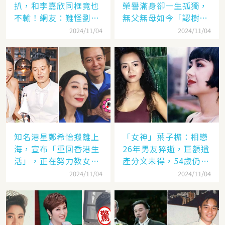
扒，和李嘉欣同框竟也
榮譽滿身卻一生孤獨，
不輸！網友：難怪劉青
無父無母如今「認樹為
云這麼愛她
祖父母」：太凄涼
2024/11/04
2024/11/04
知名港星鄭希怡搬離上
「女神」葉子楣：相戀
海，宣布「重回香港生
26年男友猝逝，巨額遺
活」，正在努力教女兒
產分文未得，54歲仍單
認繁體字
身
2024/11/04
2024/11/04