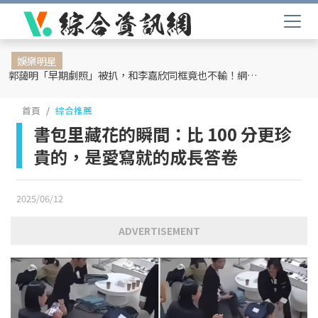
娛樂明星
郭藹明「早期劇照」被扒，和李嘉欣同框竟也不輸！網友：難怪劉青云這麼愛她
首頁
綜合推薦
書包里藏花的瞬間：比 100 分更珍
貴的，是愛寫就的成長答卷
2025/06/12
ADVERTISEMENT