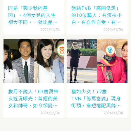
同是「鄭少秋的基
盤點TVB「高開低走」
因」，4個女兒的人生
的10位藝人：有演技小
卻大不同，一對比差距
白，有自作自受，有遭
顯而易見！
封殺，一手好牌打稀爛
2024/11/04
2024/11/04
歲月不饒人！67歲萬梓
猶如少女！72歲
良近況曝光：曾經的美
TVB「億萬富婆」現身
女和帥哥，如今卻變成
街頭，穿短裙配黑絲太
了「美女和老爹」
撩人，網：看「背影」
2024/11/04
2024/11/04
就知道是她