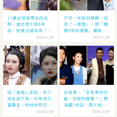
17歲女孩與男友的合
不可一世的向華勝，因
照，誰也想不到6年
為「一根煙」，把「獨
后，她會出道成為「香
寵9年的張敏」讓給了
港當紅女星」，至今都
汪雨！
2024/11/04
2024/11/04
讓人難忘
因「黃蓉」走紅，年少
呂良偉：「全家等你吃
成名卻下嫁，中年改行
飯，你卻在睡覺？」周
當醫生，粉絲依然忘不
海媚1句話，兩人就此
了她
失婚
2024/11/04
2024/11/04