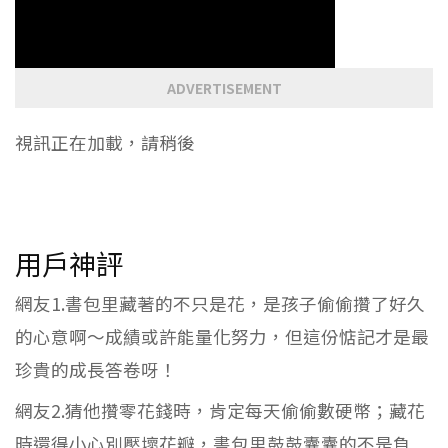
ADVERTISEMENT
視訊正在加載，請稍後
用戶神評
網友1.書包里藏著的不只是花，是孩子偷偷攢了好久
的心意啊～成績或許能量化努力，但這份惦記才是最
珍貴的成長答卷呀！
網友2.猜他攢零花錢時，肯定每天偷偷數硬幣；藏花
時還得小心別壓壞花瓣，書包里鼓鼓囊囊的不是負