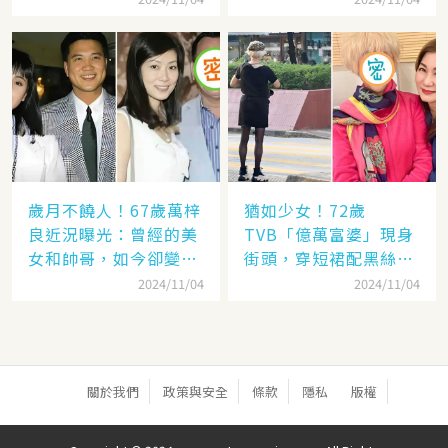
歲月不饒人！67歲萬梓
猶如少女！72歲
良近況曝光：曾經的美
TVB「億萬富婆」現身
女和帥哥，如今卻變成
街頭，穿短裙配黑絲太
了「美女和老爹」
撩人，網：看「背影」
2024/11/04
2024/11/04
就知道是她
關於我們
政策與安全
條款
隱私
版權