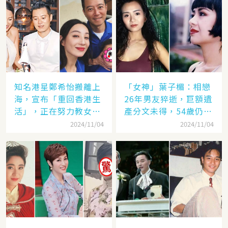
知名港星鄭希怡搬離上
「女神」葉子楣：相戀
海，宣布「重回香港生
26年男友猝逝，巨額遺
活」，正在努力教女兒
產分文未得，54歲仍單
認繁體字
身
2024/11/04
2024/11/04