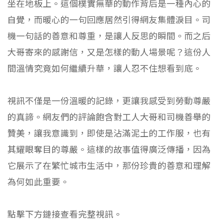
坐在地板上。這個樸實無華的動作背后是一種內心的
自覺，而暖心的一句回應居然引得網友集體淚目。司
機一句話的善意和尊重，是讓人反思的瞬間。而之后
大哥寄來的感謝信，又是怎樣的動人場景呢？這份人
間溫情究竟如何繼續升華，讓人忍不住想看到底。
視訊不僅是一份溫暖的記錄，更讓我感受到勞動尊嚴
的真諦。網友們的評論飽含對工人大哥和司機善舉的
贊美，讓我意識到，即使是沾滿泥土的工作服，也有
其耀眼奪目的尊嚴。這樣的故事值得廣泛傳播，因為
它展示了在繁忙城市生活中，那份珍貴的善意和理解
為何如此重要。
點擊下方鏈接查看完整視訊。