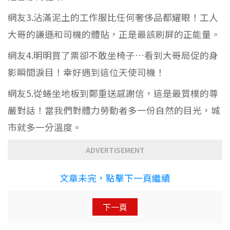
網友3.沾滿泥土的工作服比任何奢侈品都耀眼！工人
大哥的謙遜和司機的體貼，正是最該刷屏的正能量。
網友4.明明買了票卻不敢坐椅子…看到大哥局促的身
影瞬間淚目！幸好遇到這位天使司機！
網友5.從蜷坐地板到鄭重送感謝信，這是最質樸的尊
嚴對話！當我們對體力勞動者多一份自然的目光，城
市就多一分溫度。
ADVERTISEMENT
文章未完，點擊下一頁繼續
下一頁