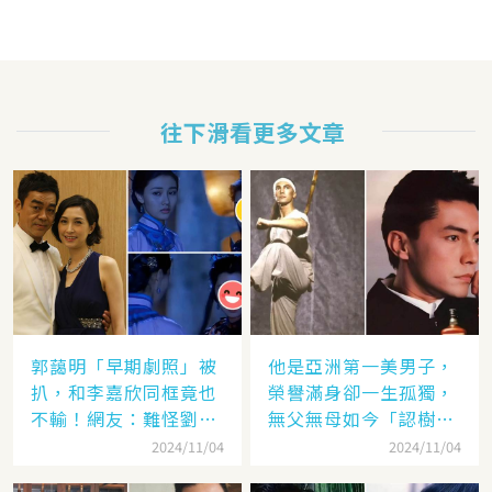
往下滑看更多文章
郭藹明「早期劇照」被
他是亞洲第一美男子，
扒，和李嘉欣同框竟也
榮譽滿身卻一生孤獨，
不輸！網友：難怪劉青
無父無母如今「認樹為
云這麼愛她
祖父母」：太凄涼
2024/11/04
2024/11/04