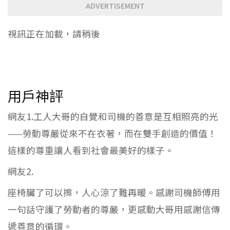
ADVERTISEMENT
視訊正在加載，請稍後
用戶神評
網友1.工人大哥的自覺和司機的善意是互相照亮的光
——勞動尊嚴從來不在衣著，而在雙手創造的價值！
這樣的尊重讓人看到社會最美好的樣子。
網友2.
座椅臟了可以擦，人心涼了難再暖。感謝司機師傅用
一句話守護了勞動者的尊嚴，更感動大哥用感謝信傳
遞善意的循環。