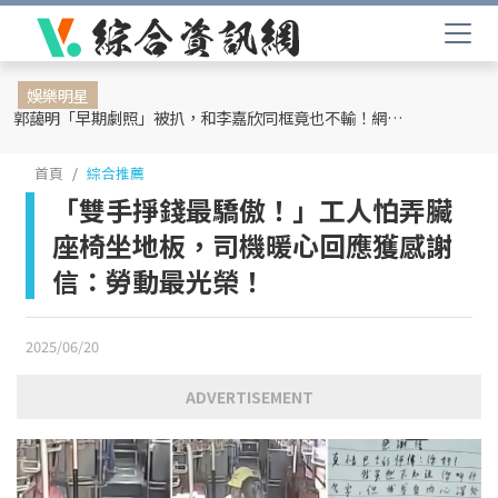
娛樂明星
郭藹明「早期劇照」被扒，和李嘉欣同框竟也不輸！網友：難怪劉青云這麼愛她
首頁
綜合推薦
「雙手掙錢最驕傲！」工人怕弄臟
座椅坐地板，司機暖心回應獲感謝
信：勞動最光榮！
2025/06/20
ADVERTISEMENT