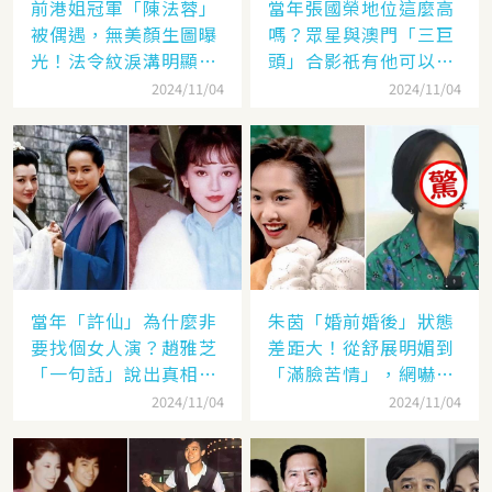
前港姐冠軍「陳法蓉」
當年張國榮地位這麼高
被偶遇，無美顏生圖曝
嗎？眾星與澳門「三巨
光！法令紋淚溝明顯網
頭」合影祇有他可以
嘆：「絕世美女也會
「坐著」，而且還是C
2024/11/04
2024/11/04
老」
位！
當年「許仙」為什麼非
朱茵「婚前婚後」狀態
要找個女人演？趙雅芝
差距大！從舒展明媚到
「一句話」說出真相，
「滿臉苦情」，網嚇：
網友：葉童太厲害
到底經歷了什麼眼里都
2024/11/04
2024/11/04
沒有光了