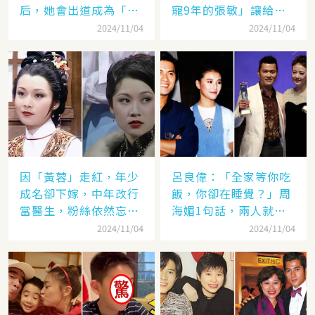
后，她會出道成為「香
寵9年的張敏」讓給了
港當紅女星」，至今都
汪雨！
2024/11/04
2024/11/04
讓人難忘
因「黃蓉」走紅，年少
呂良偉：「全家等你吃
成名卻下嫁，中年改行
飯，你卻在睡覺？」周
當醫生，粉絲依然忘不
海媚1句話，兩人就此
了她
失婚
2024/11/04
2024/11/04