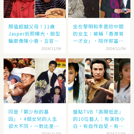
顏值超越父母！11歲
坐在黎明和李嘉欣中間
Jasper近照曝光，臉型
的女生：被稱「香港第
輪廓像陳小春，五官卻
一才女」，陪伴郭富城
更像應采兒網驚：完美
「29年」卻看他娶了別
2024/11/04
2024/11/04
繼承基因
人，至今63歲仍未婚
同是「鄭少秋的基
盤點TVB「高開低走」
因」，4個女兒的人生
的10位藝人：有演技小
卻大不同，一對比差距
白，有自作自受，有遭
顯而易見！
封殺，一手好牌打稀爛
2024/11/04
2024/11/04