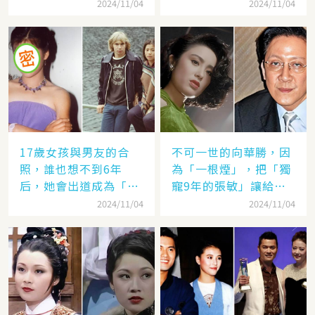
她的名字嗎
太遠：聽她們對「另一
2024/11/04
2024/11/04
半的稱呼」就見分曉了
17歲女孩與男友的合
不可一世的向華勝，因
照，誰也想不到6年
為「一根煙」，把「獨
后，她會出道成為「香
寵9年的張敏」讓給了
港當紅女星」，至今都
汪雨！
2024/11/04
2024/11/04
讓人難忘