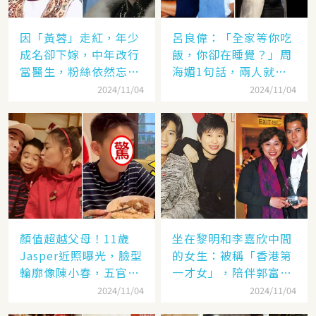
因「黃蓉」走紅，年少
呂良偉：「全家等你吃
成名卻下嫁，中年改行
飯，你卻在睡覺？」周
當醫生，粉絲依然忘不
海媚1句話，兩人就此
了她
失婚
2024/11/04
2024/11/04
顏值超越父母！11歲
坐在黎明和李嘉欣中間
Jasper近照曝光，臉型
的女生：被稱「香港第
輪廓像陳小春，五官卻
一才女」，陪伴郭富城
更像應采兒網驚：完美
「29年」卻看他娶了別
2024/11/04
2024/11/04
繼承基因
人，至今63歲仍未婚