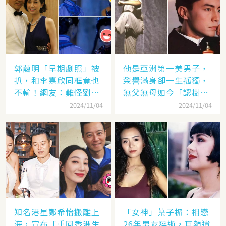
郭藹明「早期劇照」被
他是亞洲第一美男子，
扒，和李嘉欣同框竟也
榮譽滿身卻一生孤獨，
不輸！網友：難怪劉青
無父無母如今「認樹為
云這麼愛她
祖父母」：太凄涼
2024/11/04
2024/11/04
知名港星鄭希怡搬離上
「女神」葉子楣：相戀
海，宣布「重回香港生
26年男友猝逝，巨額遺