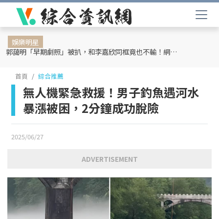
娛樂明星
郭藹明「早期劇照」被扒，和李嘉欣同框竟也不輸！網友：難怪劉青云這麼愛她
首頁
綜合推薦
無人機緊急救援！男子釣魚遇河水
暴漲被困，2分鐘成功脫險
2025/06/27
ADVERTISEMENT