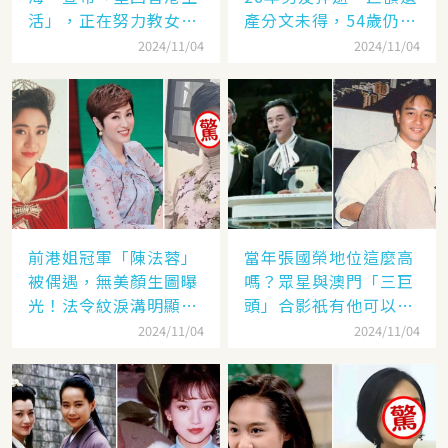
活」，正在努力教女兒
產分文未得，54歲仍單
認繁體字
身
2024/11/04
2024/11/04
前港姐冠軍「陳法蓉」
當年張國榮地位這麼高
被偶遇，無美顏生圖曝
嗎？眾星與澳門「三巨
光！法令紋淚溝明顯網
頭」合影祇有他可以
嘆：「絕世美女也會
「坐著」，而且還是C
2024/11/04
2024/11/04
老」
位！