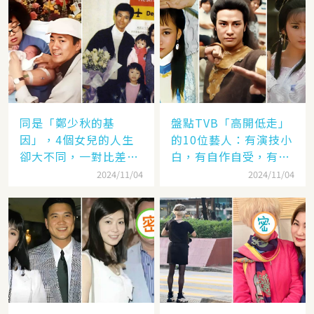
同是「鄭少秋的基
盤點TVB「高開低走」
因」，4個女兒的人生
的10位藝人：有演技小
卻大不同，一對比差距
白，有自作自受，有遭
顯而易見！
封殺，一手好牌打稀爛
2024/11/04
2024/11/04