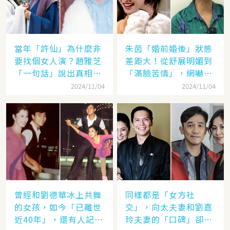
當年「許仙」為什麼非
朱茵「婚前婚後」狀態
要找個女人演？趙雅芝
差距大！從舒展明媚到
「一句話」說出真相，
「滿臉苦情」，網嚇：
網友：葉童太厲害
到底經歷了什麼眼里都
2024/11/04
2024/11/04
沒有光了
曾經和劉德華冰上共舞
同樣都是「女方社
的女孩，如今「已離世
交」，向太夫妻和劉嘉
近40年」，還有人記得
玲夫妻的「口碑」卻差