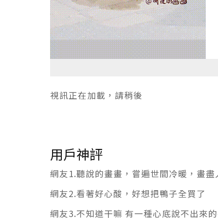
視訊正在加載，請稍後
用戶神評
網友1.聽說的畫畫，嘗遍世間冷暖，畫盡
網友2.看著好心酸，好想把鴨子全買了
網友3.不知道干嘛 有一種心底說不出來