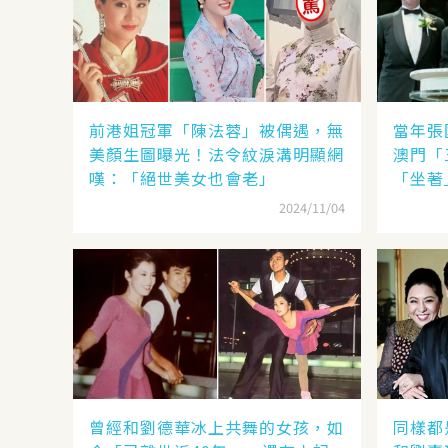
前港姐冠軍「陳法蓉」被偶遇，無
當年張
美顏生圖曝光！法令紋淚溝明顯網
澳門「
嘆：「絕世美女也會老」
「坐著
2024/11/04
曾經和劉德華冰上共舞的女孩，如
同樣都