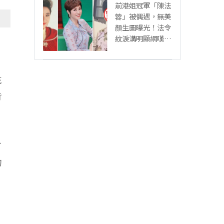
前港姐冠軍「陳法
蓉」被偶遇，無美
顏生圖曝光！法令
紋淚溝明顯網嘆：
「絕世美女也會
老」
充
背
了
的