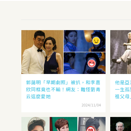
郭藹明「早期劇照」被扒，和李嘉
他是亞
欣同框竟也不輸！網友：難怪劉青
一生孤
云這麼愛她
祖父母
2024/11/04