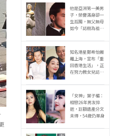
他是亞洲第一美男
子，榮譽滿身卻一
生孤獨，無父無母
如今「認樹為祖父
母」：太凄涼
知名港星鄭希怡搬
離上海，宣布「重
回香港生活」，正
在努力教女兒認繁
體字
「女神」葉子楣：
相戀26年男友猝
逝，巨額遺產分文
計
未得，54歲仍單身
更