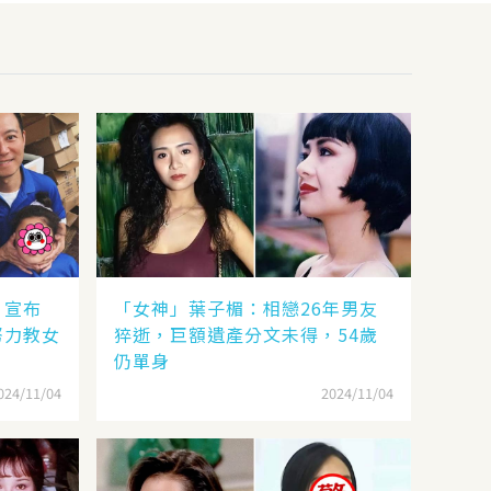
，宣布
「女神」葉子楣：相戀26年男友
努力教女
猝逝，巨額遺產分文未得，54歲
仍單身
024/11/04
2024/11/04