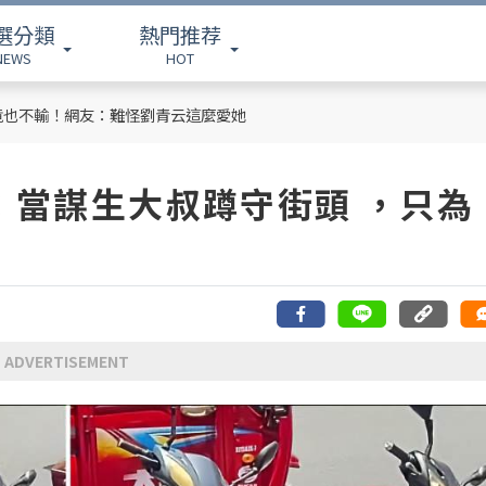
選分類
熱門推荐
NEWS
HOT
竟也不輸！網友：難怪劉青云這麼愛她
：當謀生大叔蹲守街頭 ，只為
ADVERTISEMENT