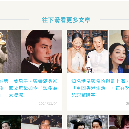
往下滑看更多文章
洲第一美男子，榮譽滿身卻
知名港星鄭希怡搬離上海
獨，無父無母如今「認樹為
「重回香港生活」，正在
」：太凄涼
兒認繁體字
2024/11/04
2