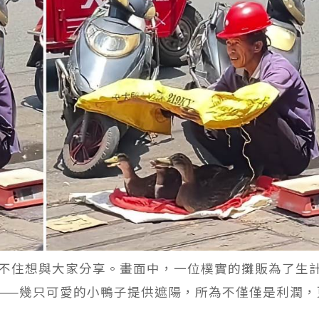
不住想與大家分享。畫面中，一位樸實的攤販為了生
——幾只可愛的小鴨子提供遮陽，所為不僅僅是利潤，