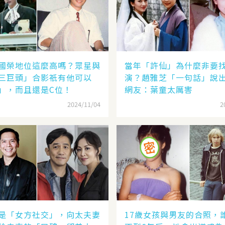
國榮地位這麼高嗎？眾星與
當年「許仙」為什麼非要
三巨頭」合影祇有他可以
演？趙雅芝「一句話」說
」，而且還是C位！
網友：葉童太厲害
2024/11/04
2
是「女方社交」，向太夫妻
17歲女孩與男友的合照，