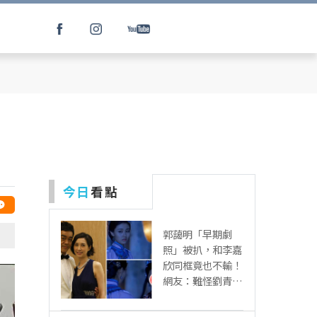
今日
看點
郭藹明「早期劇
照」被扒，和李嘉
欣同框竟也不輸！
網友：難怪劉青云
這麼愛她