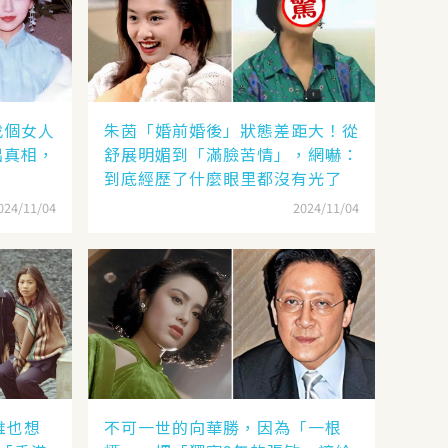
找個女人
朱茵「婚前婚後」狀態差距大！從
出真相，
舒展明媚到「滿臉苦情」，網嚇：
到底經歷了什麼眼里都沒有光了
024/11/04
2024/11/04
誰也想
不可一世的向華勝，因為「一根