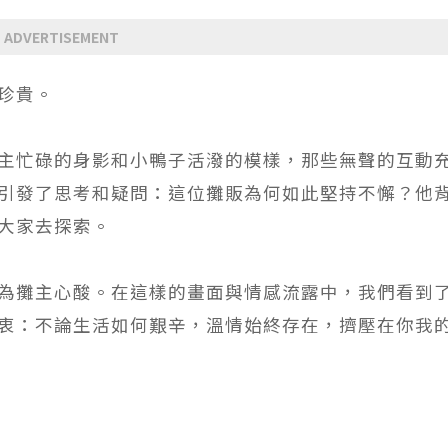
ADVERTISEMENT
珍貴。
主忙碌的身影和小鴨子活潑的模樣，那些無聲的互動
引發了思考和疑問：這位攤販為何如此堅持不懈？他
大家去探索。
為攤主心酸。在這樣的畫面與情感流露中，我們看到
衷：不論生活如何艱辛，溫情始終存在，擠壓在你我