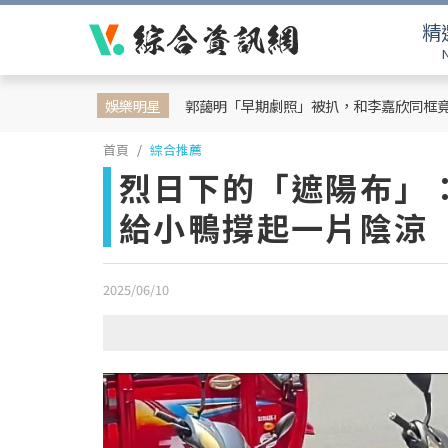
精
娛樂明星
郭藹明「早期劇照」被扒，和李嘉欣同框
首頁
綜合推薦
烈日下的「遮陽布」
給小鴨撐起一片陰涼
2025/06/10