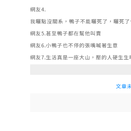
網友4.
我曬點沒關系，鴨子不能曬死了，曬死了
網友5.甚至鴨子都在幫他叫賣
網友6.小鴨子也不停的張嘴喊著生意
網友7.生活真是一座大山，壓的人硬生生
文章