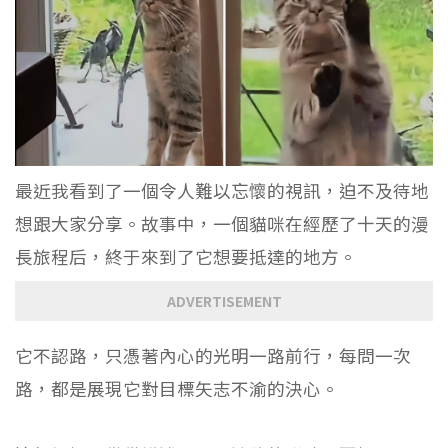
最近我看到了一個令人難以忘懷的視訊，迫不及待地
想跟大家分享。故事中，一個貓咪在經歷了十天的漫
長旅程后，終于來到了它想要抵達的地方。
ADVERTISEMENT
它不認路，只憑著內心的光明一路前行，每問一次
路，都是展現它對目標矢志不渝的決心。