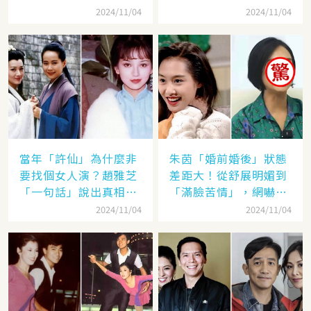
嘆：「絕世美女也會
「坐著」，而且還是C
2024/11/04
2024/11/04
老」
位！
當年「許仙」為什麼非
朱茵「婚前婚後」狀態
要找個女人演？趙雅芝
差距大！從舒展明媚到
「一句話」說出真相，
「滿臉苦情」，網嚇：
網友：葉童太厲害
到底經歷了什麼眼里都
2024/11/04
2024/11/04
沒有光了