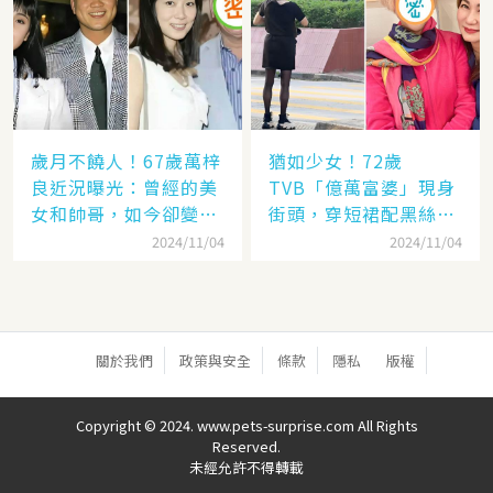
歲月不饒人！67歲萬梓
猶如少女！72歲
良近況曝光：曾經的美
TVB「億萬富婆」現身
女和帥哥，如今卻變成
街頭，穿短裙配黑絲太
了「美女和老爹」
撩人，網：看「背影」
2024/11/04
2024/11/04
就知道是她
關於我們
政策與安全
條款
隱私
版權
Copyright © 2024. www.pets-surprise.com All Rights
Reserved.
未經允許不得轉載