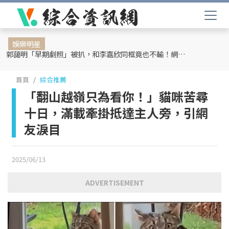
娛樂明星
郭藹明「早期劇照」被扒，和李嘉欣同框竟也不輸！網友：難怪劉青云這麼愛她
首頁
綜合推薦
「翻山越嶺只為看你！」貓咪苦尋
十日，滿載牽掛抵達主人旁，引網
友淚目
2025/06/13
ADVERTISEMENT