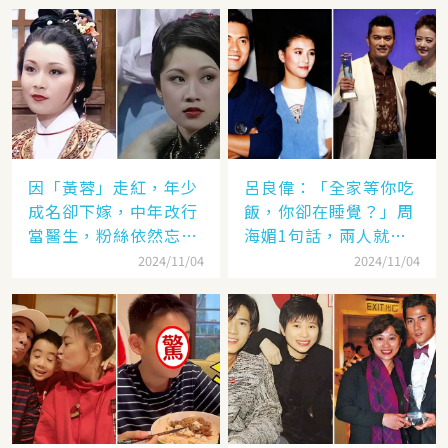
因「黃蓉」走紅，年少
呂良偉：「全家等你吃
成名卻下嫁，中年改行
飯，你卻在睡覺？」周
當醫生，粉絲依然忘不
海媚1句話，兩人就此
了她
失婚
2024/11/04
2024/11/04