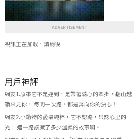
ADVERTISEMENT
視訊正在加載，請稍後
用戶神評
網友1.原來它不是遲到，是帶著滿心的牽掛，翻山越
嶺來見你， 每問一次路，都是奔向你的決心！
網友2.小動物的愛最純粹，它不認路，只認心里的
光， 這一路該藏了多少溫柔的故事啊。