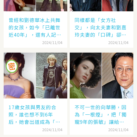
曾經和劉德華冰上共舞
同樣都是「女方社
的女孩，如今「已離世
交」，向太夫妻和劉嘉
近40年」，還有人記得
玲夫妻的「口碑」卻差
她的名字嗎
太遠：聽她們對「另一
2024/11/04
2024/11/04
半的稱呼」就見分曉了
17歲女孩與男友的合
不可一世的向華勝，因
照，誰也想不到6年
為「一根煙」，把「獨
后，她會出道成為「香
寵9年的張敏」讓給了
港當紅女星」，至今都
汪雨！
2024/11/04
2024/11/04
讓人難忘