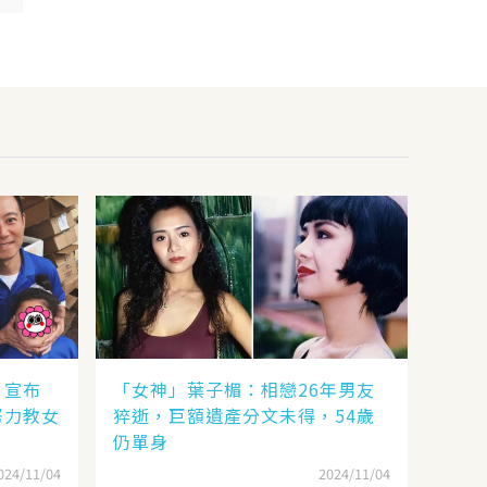
，宣布
「女神」葉子楣：相戀26年男友
努力教女
猝逝，巨額遺產分文未得，54歲
仍單身
024/11/04
2024/11/04