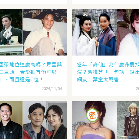
國榮地位這麼高嗎？眾星與
當年「許仙」為什麼非要
三巨頭」合影祇有他可以
演？趙雅芝「一句話」說
」，而且還是C位！
網友：葉童太厲害
2024/11/04
2