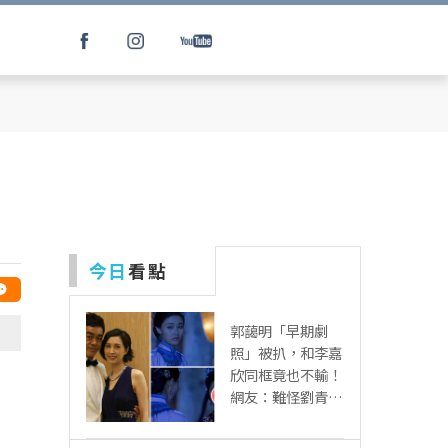
姜
今日
看點
郭藹明「早期劇
照」被扒，和李嘉
欣同框竟也不輸！
、
網友：難怪劉青云
這麼愛她