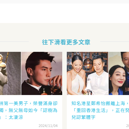
往下滑看更多文章
洲第一美男子，榮譽滿身卻
知名港星鄭希怡搬離上海
獨，無父無母如今「認樹為
「重回香港生活」，正在
」：太凄涼
兒認繁體字
2024/11/04
2