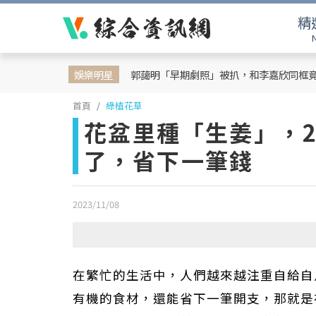
精
娛樂明星
郭藹明「早期劇照」被扒，和李嘉欣同框
首頁
綠植花草
花盆里種「生姜」，
了，省下一筆錢
2023/11/08
在繁忙的生活中，人們越來越注重自給自
有機的食材，還能省下一筆開支，那就是