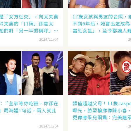
是「女方社交」，向太夫妻
17歲女孩與男友的合照，
玲夫妻的「口碑」卻差太
不到6年后，她會出道成為
她們對「另一半的稱呼」就
當紅女星」，至今都讓人
了
2024/11/04
2
：「全家等你吃飯，你卻在
顏值超越父母！11歲Jasp
」周海媚1句話，兩人就此
曝光，臉型輪廓像陳小春
更像應采兒網驚：完美繼
2024/11/04
2