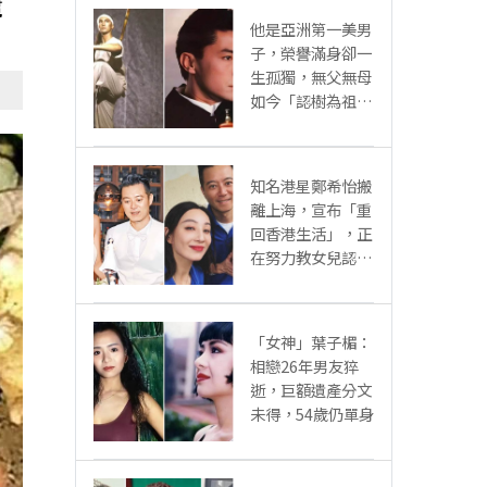
幫
他是亞洲第一美男
子，榮譽滿身卻一
生孤獨，無父無母
如今「認樹為祖父
母」：太凄涼
知名港星鄭希怡搬
離上海，宣布「重
回香港生活」，正
在努力教女兒認繁
體字
「女神」葉子楣：
相戀26年男友猝
逝，巨額遺產分文
未得，54歲仍單身