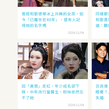
曾經和劉德華冰上共舞的女孩，如
同樣都
今「已離世近40年」，還有人記
和劉嘉
得她的名字嗎
遠：聽
見分曉
2024/11/04
因「黃蓉」走紅，年少成名卻下
呂良偉
嫁，中年改行當醫生，粉絲依然忘
睡覺？
不了她
失婚
2024/11/04