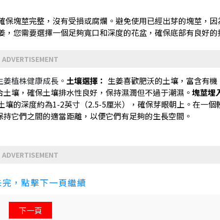
確保塊莖完整，沒有受損或腐爛。避免使用已經出芽的塊莖，因
姜，您需要選擇一個足夠寬口和深度的花盆，確保底部有良好的
ADVERTISEMENT
生姜植株健康成長。
土壤選擇：
生姜喜歡肥沃的土壤，富含有機
合土壤，確保土壤排水性良好，保持濕潤但不過于潮濕。
塊莖埋
的深度約為1-2英寸（2.5-5厘米），確保芽眼朝上。在一個
保持它們之間的適當距離，以便它們有足夠的生長空間。
ADVERTISEMENT
未完，點擊下一頁繼續
下一頁