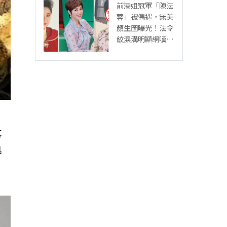
前港姐冠軍「陳法
蓉」被偶遇，無美
顏生圖曝光！法令
紋淚溝明顯網嘆：
「絕世美女也會
老」
其
具