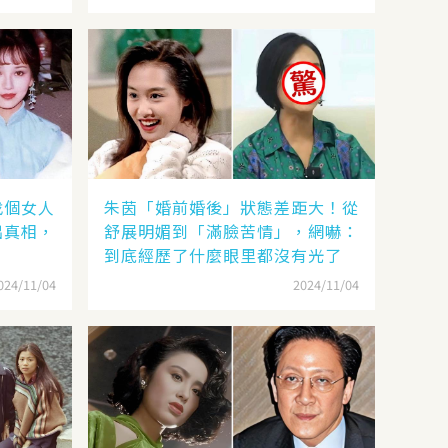
找個女人
朱茵「婚前婚後」狀態差距大！從
出真相，
舒展明媚到「滿臉苦情」，網嚇：
到底經歷了什麼眼里都沒有光了
024/11/04
2024/11/04