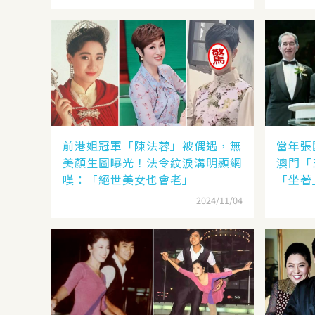
前港姐冠軍「陳法蓉」被偶遇，無
當年張
美顏生圖曝光！法令紋淚溝明顯網
澳門「
嘆：「絕世美女也會老」
「坐著
2024/11/04