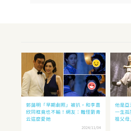
郭藹明「早期劇照」被扒，和李嘉
他是亞
欣同框竟也不輸！網友：難怪劉青
一生孤
云這麼愛她
祖父母
2024/11/04