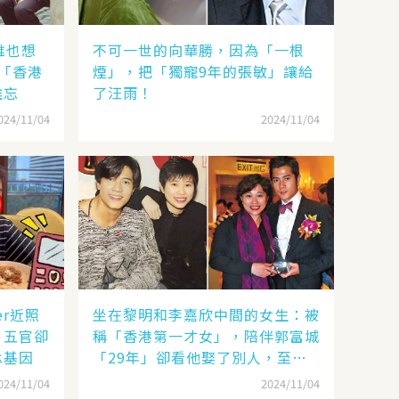
誰也想
不可一世的向華勝，因為「一根
「香港
煙」，把「獨寵9年的張敏」讓給
難忘
了汪雨！
024/11/04
2024/11/04
er近照
坐在黎明和李嘉欣中間的女生：被
，五官卻
稱「香港第一才女」，陪伴郭富城
承基因
「29年」卻看他娶了別人，至今
63歲仍未婚
024/11/04
2024/11/04