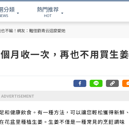
選分類
熱門推荐
NEWS
HOT
竟也不輸！網友：難怪劉青云這麼愛她
2個月收一次，再也不用買生
ADVERTISEMENT
足和健康飲食。有一種方法，可以讓您輕松獲得新鮮
在花盆里種植生姜。生姜不僅是一種常見的烹飪調味