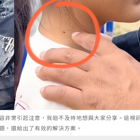
容非常引起注意，我迫不及待地想與大家分享。這視
題，還給出了有效的解決方案。