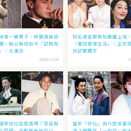
洲第一美男子，榮譽滿身卻
知名港星鄭希怡搬離上海
獨，無父無母如今「認樹為
「重回香港生活」，正在
」：太凄涼
兒認繁體字
2024/11/04
2
國榮地位這麼高嗎？眾星與
當年「許仙」為什麼非要
三巨頭」合影祇有他可以
演？趙雅芝「一句話」說