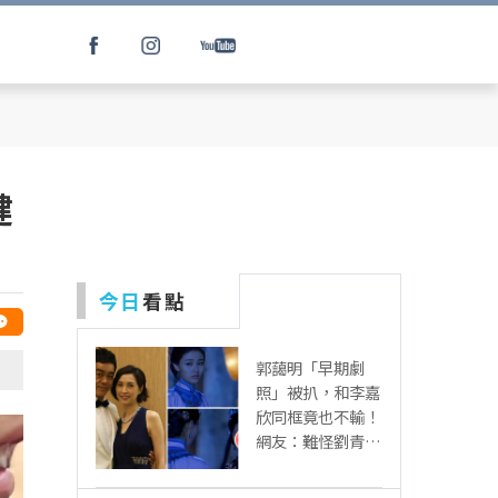
健
今日
看點
郭藹明「早期劇
照」被扒，和李嘉
欣同框竟也不輸！
網友：難怪劉青云
這麼愛她