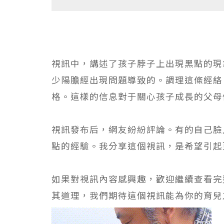
視訊中，講述了孩子脖子上出現黑點的現
少陽膽經出現問題導致的。調理這條經絡
格。這樣的信息對于關心孩子成長的父母
視訊發布后，網友紛紛評論。有的自己臉
點的經驗。我分享這個視訊，是希望引起
如果對視訊內容感興趣，歡迎繼續查看完
其道理，我們期待這個視訊能為你的育兒