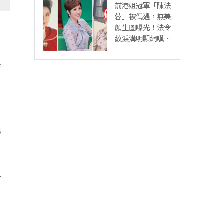
前港姐冠軍「陳法
蓉」被偶遇，無美
顏生圖曝光！法令
紋淚溝明顯網嘆：
「絕世美女也會
老」
足
黑
有