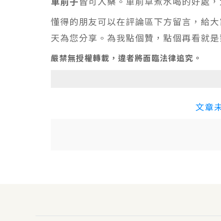
車前子
皆可入藥。車前草煮水喝的好處，
懂得的朋友可以在評論區下方留言，給大
天為您分享。為我點個贊，點個再看就是
嚴禁無授權轉載，違者將面臨法律追究。
文章