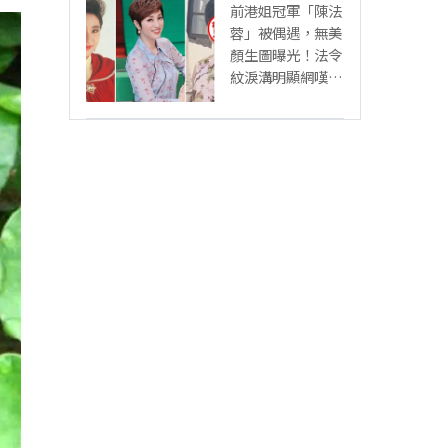
前港姐冠軍「陳法
蓉」被偶遇，無美
顏生圖曝光！法令
紋淚溝明顯網嘆：
「絕世美女也會
老」