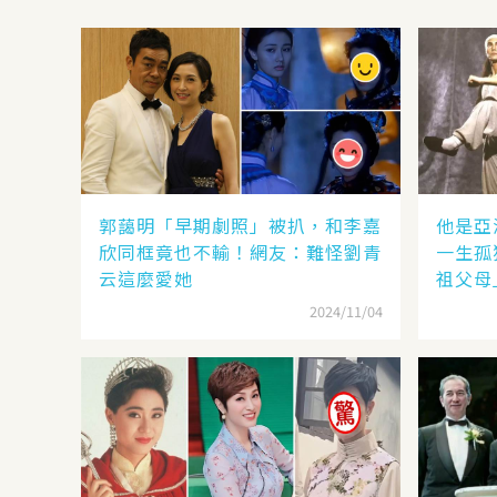
郭藹明「早期劇照」被扒，和李嘉
他是亞
欣同框竟也不輸！網友：難怪劉青
一生孤
云這麼愛她
祖父母
2024/11/04