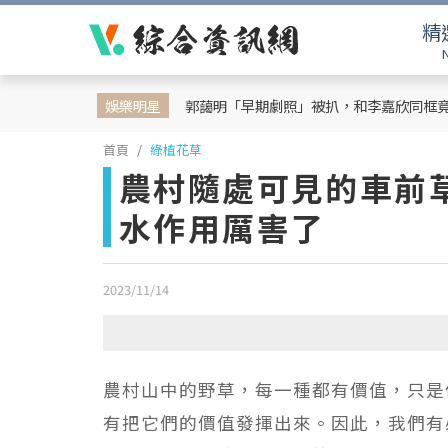
精
娛樂明星
郭藹明「早期劇照」被扒，和李嘉欣同框
首頁
綠植花草
農村隨處可見的車前
水作用厲害了
2023/11/14
農村山中的野草，每一種都有價值，只是
有把它們的價值發揮出來。因此，我們有