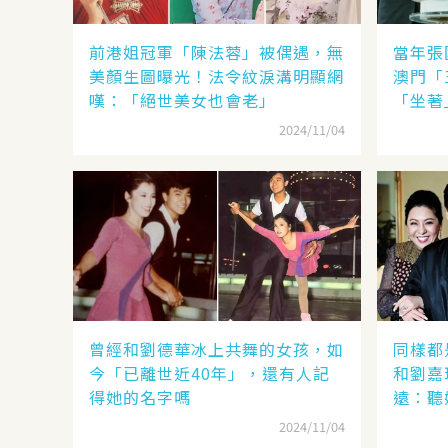
前港姐冠軍「陳法蓉」被偶遇，無
當年張
美顏生圖曝光！法令紋淚溝明顯網
澳門「
嘆：「絕世美女也會老」
「坐著
2024/11/04
曾經和劉德華冰上共舞的女孩，如
同樣都
今「已離世近40年」，還有人記
和劉嘉
得她的名字嗎
遠：聽
見分曉
2024/11/04