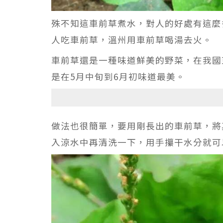
殊不知這車前草煮水，對人的好處有這麼
人吃車前草，溫州用車前草喝湯去火。
車前草還是一種味道鮮美的野菜，在我國
是在5月中旬到6月初味道最美。
做法也很簡單，要用剛長出的車前草，將
入涼水中再清洗一下，用手攥干水分就可