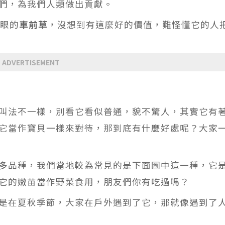
們，為我們人類做出貢獻。
起眼的
車前草
，沒想到有這麼好的價值，難怪懂它的人
ADVERTISEMENT
叫法不一樣，別看它看似普通，貌不驚人，其實它有
它當作寶貝一樣來對待，那到底有什麼好處呢？大家
多品種，我們當地較為常見的是下面圖中這一種，它
它的嫩苗當作野菜食用，朋友們你有吃過嗎？
是在夏秋季節，大家在戶外遇到了它，那就像遇到了