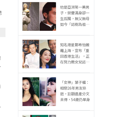
他是亞洲第一美男
把
子，榮譽滿身卻一
生孤獨，無父無母
如今「認樹為祖父
母」：太凄涼
知名港星鄭希怡搬
離上海，宣布「重
回香港生活」，正
著
在努力教女兒認繁
一
體字
「女神」葉子楣：
是
相戀26年男友猝
逝，巨額遺產分文
未得，54歲仍單身
人