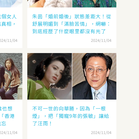
找個女人
朱茵「婚前婚後」狀態差距大！從
出真相，
舒展明媚到「滿臉苦情」，網嚇：
到底經歷了什麼眼里都沒有光了
024/11/04
2024/11/04
誰也想
不可一世的向華勝，因為「一根
「香港
煙」，把「獨寵9年的張敏」讓給
難忘
了汪雨！
024/11/04
2024/11/04