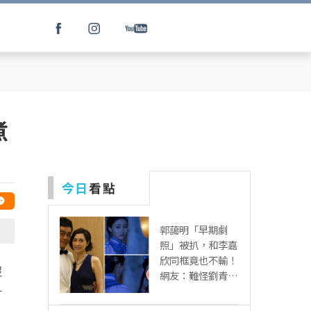
煮
今日
看點
郭藹明「早期劇
照」被扒，和李嘉
欣同框竟也不輸！
沒
網友：難怪劉青云
這麼愛她
才