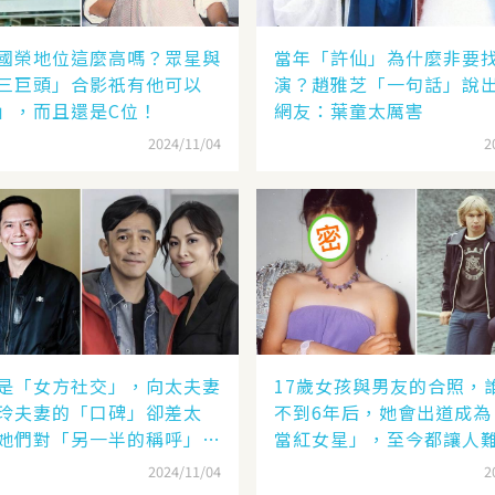
國榮地位這麼高嗎？眾星與
當年「許仙」為什麼非要
三巨頭」合影祇有他可以
演？趙雅芝「一句話」說
」，而且還是C位！
網友：葉童太厲害
2024/11/04
2
是「女方社交」，向太夫妻
17歲女孩與男友的合照，
玲夫妻的「口碑」卻差太
不到6年后，她會出道成為
她們對「另一半的稱呼」就
當紅女星」，至今都讓人
了
2024/11/04
2