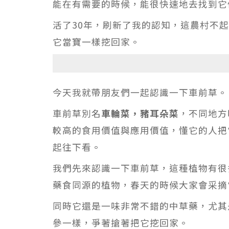
能在有需要的時候，能很快速地去找到它
活了30年，刷新了我的認知，這農村不
它當寶一樣挖回家。
今天我就帶朋友們一起認識一下車前草。
車前草別名
車輪菜，豬耳朵菜
，不同地方
較高的食用價值與應用價值，懂它的人把
起往下看。
我們先來認識一下車前草，這種植物有很
藥食同源的植物，春天的時候大家會采摘
同時它還是一味非常不錯的中草藥，尤其
參一樣，爭著搶著把它挖回家。