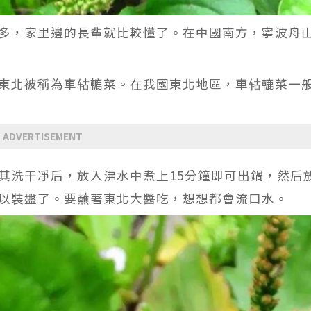
多，家里邊的長輩就比較懂了。在中國南方，寧波舟
東北被稱為車轱轆菜。在我國東北地區，車轱轆菜一
ADVERTISEMENT
其洗干凈后，放入沸水中煮上15分鐘即可出鍋，然后
以裝盤了。要蘸著東北大醬吃，想想都會流口水。