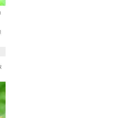
山
般
放