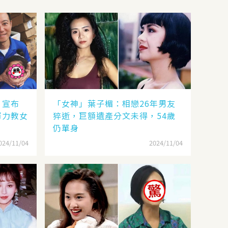
，宣布
「女神」葉子楣：相戀26年男友
努力教女
猝逝，巨額遺產分文未得，54歲
仍單身
024/11/04
2024/11/04