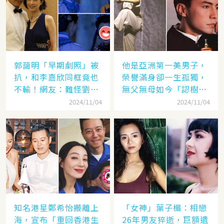
郭藹明「早期劇照」被
他是亞洲第一美男子，
扒，和李嘉欣同框竟也
榮譽滿身卻一生孤獨，
不輸！網友：難怪劉青
無父無母如今「認樹為
云這麼愛她
祖父母」：太凄涼
2024/11/04
2024/11/04
知名港星鄭希怡搬離上
「女神」葉子楣：相戀
海，宣布「重回香港生
26年男友猝逝，巨額遺