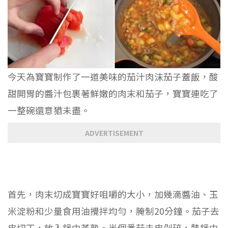
今天為寶寶制作了一道美味的茄汁肉沫茄子蓋飯，酸
甜開胃的醬汁包裹著鮮嫩的肉末和茄子，寶寶連吃了
一整碗還意猶未盡。
ADVERTISEMENT
首先，肉末切成寶寶好咀嚼的大小，加幾滴醬油、玉
米淀粉和少量食用油攪拌均勻，腌制20分鐘。茄子去
皮切丁，放入鍋中蒸熟。半個番茄去皮剁碎，熱鍋中