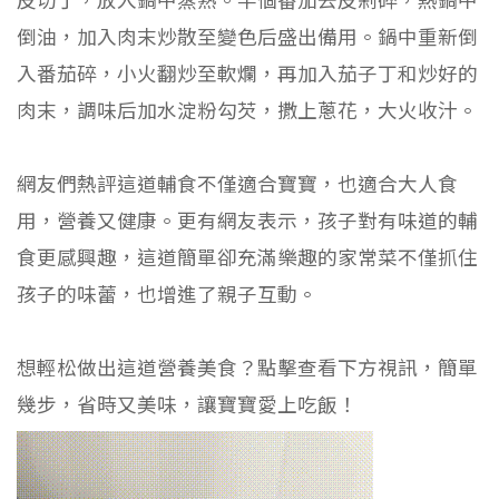
倒油，加入肉末炒散至變色后盛出備用。鍋中重新倒
入番茄碎，小火翻炒至軟爛，再加入茄子丁和炒好的
肉末，調味后加水淀粉勾芡，撒上蔥花，大火收汁。
網友們熱評這道輔食不僅適合寶寶，也適合大人食
用，營養又健康。更有網友表示，孩子對有味道的輔
食更感興趣，這道簡單卻充滿樂趣的家常菜不僅抓住
孩子的味蕾，也增進了親子互動。
想輕松做出這道營養美食？點擊查看下方視訊，簡單
幾步，省時又美味，讓寶寶愛上吃飯！