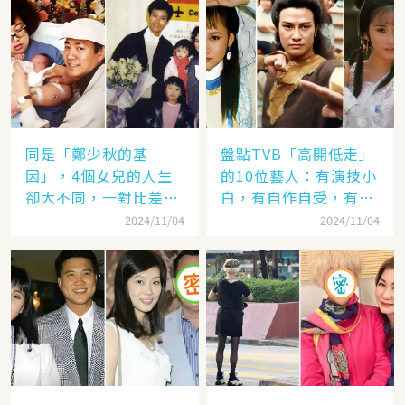
同是「鄭少秋的基
盤點TVB「高開低走」
因」，4個女兒的人生
的10位藝人：有演技小
卻大不同，一對比差距
白，有自作自受，有遭
顯而易見！
封殺，一手好牌打稀爛
2024/11/04
2024/11/04