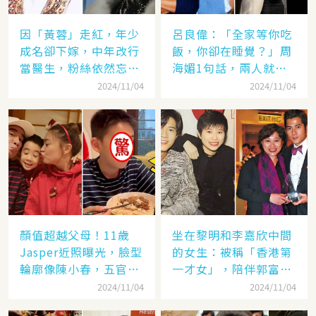
因「黃蓉」走紅，年少
呂良偉：「全家等你吃
成名卻下嫁，中年改行
飯，你卻在睡覺？」周
當醫生，粉絲依然忘不
海媚1句話，兩人就此
了她
失婚
2024/11/04
2024/11/04
顏值超越父母！11歲
坐在黎明和李嘉欣中間
Jasper近照曝光，臉型
的女生：被稱「香港第
輪廓像陳小春，五官卻
一才女」，陪伴郭富城
更像應采兒網驚：完美
「29年」卻看他娶了別
2024/11/04
2024/11/04
繼承基因
人，至今63歲仍未婚