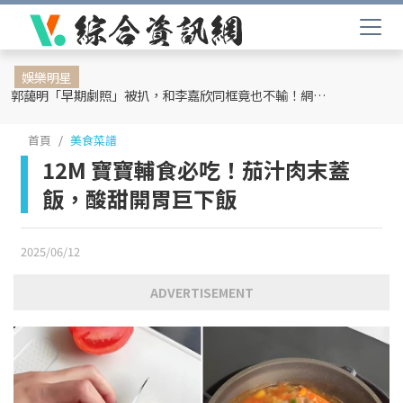
娛樂明星
郭藹明「早期劇照」被扒，和李嘉欣同框竟也不輸！網友：難怪劉青云這麼愛她
首頁
美食菜譜
12M 寶寶輔食必吃！茄汁肉末蓋
飯，酸甜開胃巨下飯
2025/06/12
ADVERTISEMENT