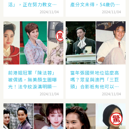
活」，正在努力教女兒
產分文未得，54歲仍單
認繁體字
身
2024/11/04
2024/11/04
前港姐冠軍「陳法蓉」
當年張國榮地位這麼高
被偶遇，無美顏生圖曝
嗎？眾星與澳門「三巨
光！法令紋淚溝明顯網
頭」合影祇有他可以
嘆：「絕世美女也會
「坐著」，而且還是C
2024/11/04
2024/11/04
老」
位！