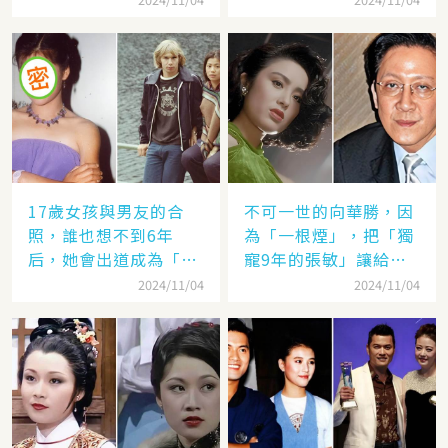
半的稱呼」就見分曉了
17歲女孩與男友的合
不可一世的向華勝，因
照，誰也想不到6年
為「一根煙」，把「獨
后，她會出道成為「香
寵9年的張敏」讓給了
港當紅女星」，至今都
汪雨！
2024/11/04
2024/11/04
讓人難忘