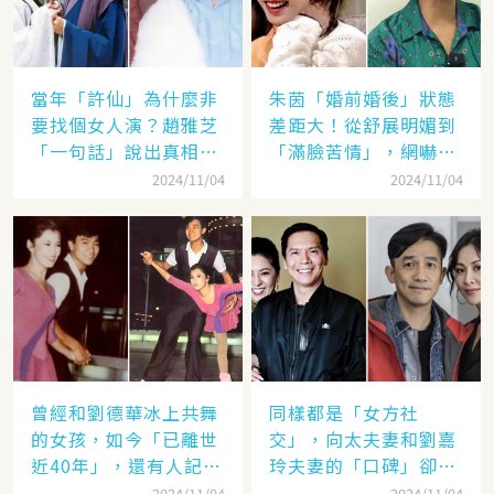
當年「許仙」為什麼非
朱茵「婚前婚後」狀態
要找個女人演？趙雅芝
差距大！從舒展明媚到
「一句話」說出真相，
「滿臉苦情」，網嚇：
網友：葉童太厲害
到底經歷了什麼眼里都
2024/11/04
2024/11/04
沒有光了
曾經和劉德華冰上共舞
同樣都是「女方社
的女孩，如今「已離世
交」，向太夫妻和劉嘉
近40年」，還有人記得
玲夫妻的「口碑」卻差
她的名字嗎
太遠：聽她們對「另一
2024/11/04
2024/11/04