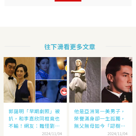
往下滑看更多文章
郭藹明「早期劇照」被
他是亞洲第一美男子，
扒，和李嘉欣同框竟也
榮譽滿身卻一生孤獨，
不輸！網友：難怪劉青
無父無母如今「認樹為
云這麼愛她
祖父母」：太凄涼
2024/11/04
2024/11/04