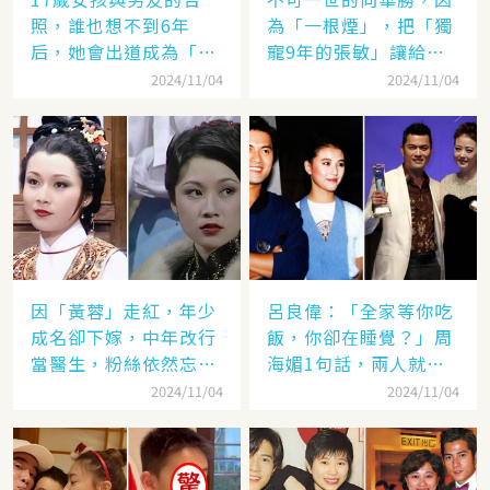
照，誰也想不到6年
為「一根煙」，把「獨
后，她會出道成為「香
寵9年的張敏」讓給了
港當紅女星」，至今都
汪雨！
2024/11/04
2024/11/04
讓人難忘
因「黃蓉」走紅，年少
呂良偉：「全家等你吃
成名卻下嫁，中年改行
飯，你卻在睡覺？」周
當醫生，粉絲依然忘不
海媚1句話，兩人就此
了她
失婚
2024/11/04
2024/11/04