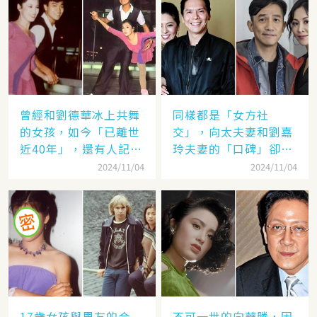
曾經和劉德華冰上共舞
同樣都是「女方社
的女孩，如今「已離世
交」，向太夫妻和劉嘉
近40年」，還有人記得
玲夫妻的「口碑」卻差
她的名字嗎
太遠：聽她們對「另一
2024/11/04
2024/11/04
半的稱呼」就見分曉了
17歲女孩與男友的合
不可一世的向華勝，因