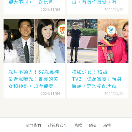
卻大不同，一對比差距
白，有自作自受，有遭
顯而易見！
封殺，一手好牌打稀爛
2024/11/04
2024/11/04
歲月不饒人！67歲萬梓
猶如少女！72歲
良近況曝光：曾經的美
TVB「億萬富婆」現身
女和帥哥，如今卻變成
街頭，穿短裙配黑絲太
了「美女和老爹」
撩人，網：看「背影」
2024/11/04
2024/11/04
就知道是她
關於我們
政策與安全
條款
隱私
版權