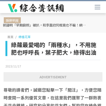
娛樂明星
郭藹明「早期劇照」被扒，和李嘉欣同框竟也不輸！網友：難怪劉青云這麼愛她
首頁
綠植花草
綠蘿最愛喝的「兩種水」，不用施
肥也呼呼長，葉子肥大，綠得出油
2023/11/17
ADVERTISEMENT
尊敬的讀者們，誠邀您點擊一下「關注」，方便您隨
時查閱一系列優質文章，在這里我們匯聚了一群熱衷
于花卉種植、研究和分享的花友們。幫助您在綠色植