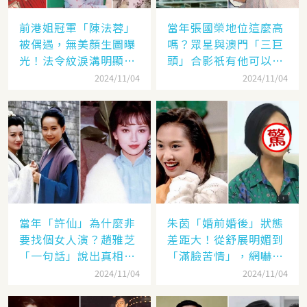
前港姐冠軍「陳法蓉」
當年張國榮地位這麼高
被偶遇，無美顏生圖曝
嗎？眾星與澳門「三巨
光！法令紋淚溝明顯網
頭」合影祇有他可以
嘆：「絕世美女也會
「坐著」，而且還是C
2024/11/04
2024/11/04
老」
位！
當年「許仙」為什麼非
朱茵「婚前婚後」狀態
要找個女人演？趙雅芝
差距大！從舒展明媚到
「一句話」說出真相，
「滿臉苦情」，網嚇：
網友：葉童太厲害
到底經歷了什麼眼里都
2024/11/04
2024/11/04
沒有光了