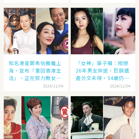
知名港星鄭希怡搬離上
「女神」葉子楣：相戀
海，宣布「重回香港生
26年男友猝逝，巨額遺
活」，正在努力教女兒
產分文未得，54歲仍單
認繁體字
身
2024/11/04
2024/11/04