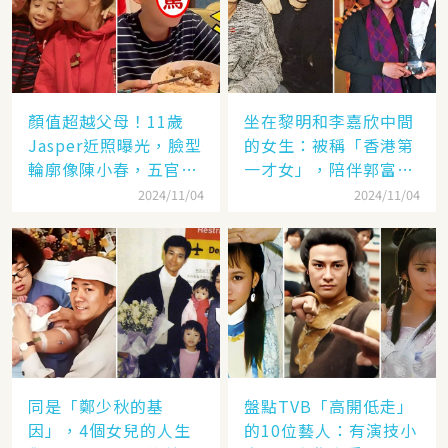
顏值超越父母！11歲
坐在黎明和李嘉欣中間
Jasper近照曝光，臉型
的女生：被稱「香港第
輪廓像陳小春，五官卻
一才女」，陪伴郭富城
更像應采兒網驚：完美
「29年」卻看他娶了別
2024/11/04
2024/11/04
繼承基因
人，至今63歲仍未婚
同是「鄭少秋的基
盤點TVB「高開低走」
因」，4個女兒的人生
的10位藝人：有演技小