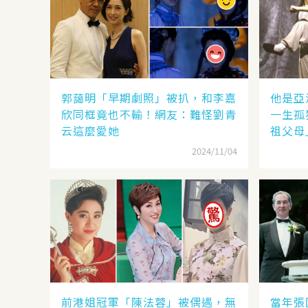
郭藹明「早期劇照」被扒，和李嘉
他是亞
欣同框竟也不輸！網友：難怪劉青
一生孤
云這麼愛她
祖父母
2024/11/04
前港姐冠軍「陳法蓉」被偶遇，無
當年張