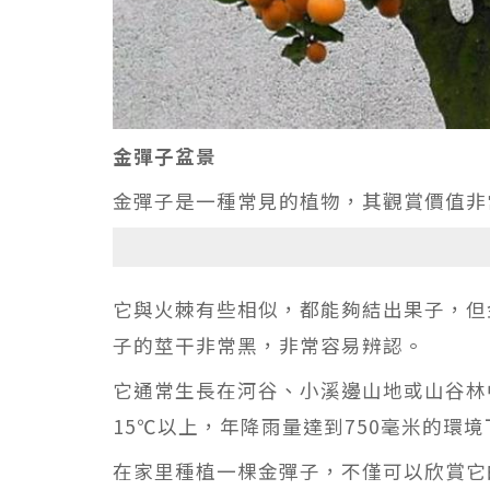
金彈子盆景
金彈子是一種常見的植物，其觀賞價值非
它與火棘有些相似，都能夠結出果子，但
子的莖干非常黑，非常容易辨認。
它通常生長在河谷、小溪邊山地或山谷林
15℃以上，年降雨量達到750毫米的環
在家里種植一棵金彈子，不僅可以欣賞它