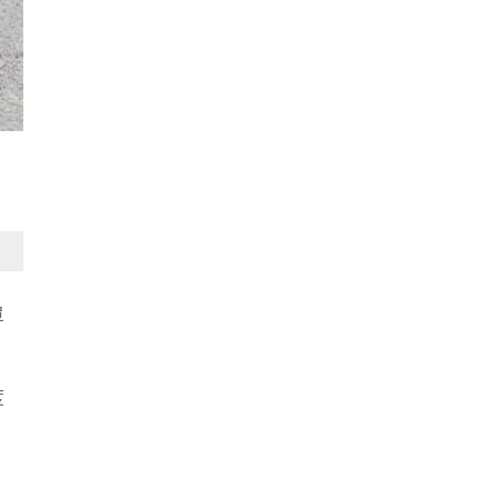
彈
度
。