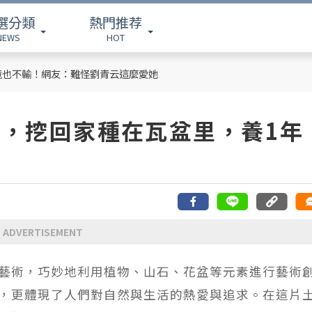
選分類
熱門推荐
NEWS
HOT
竟也不輸！網友：難怪劉青云這麼愛她
」，挖回家種在瓦盆里，養1年
ADVERTISEMENT
藝術，巧妙地利用植物、山石、花盆等元素進行藝術
，更體現了人們對自然與生活的熱愛與追求。在這片