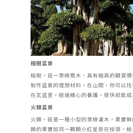
榕樹盆景
榕樹，這一常綠喬木，具有極高的觀賞價
制作盆景的理想材料。在山間，你可以找
在瓦盆里，經過精心的養護，很快就能成
火棘盆景
火棘，這是一種小型的常綠灌木，果實鮮
棘的果實如同一顆顆小紅星掛在枝頭，給