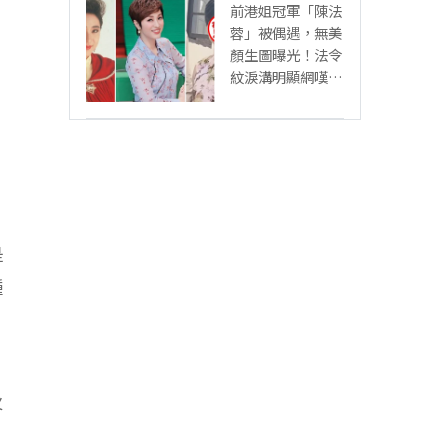
前港姐冠軍「陳法
蓉」被偶遇，無美
顏生圖曝光！法令
紋淚溝明顯網嘆：
「絕世美女也會
老」
是
種
火
，