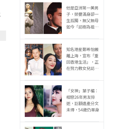
他是亞洲第一美男
之
子，榮譽滿身卻一
生孤獨，無父無母
如今「認樹為祖父
母」：太凄涼
知名港星鄭希怡搬
離上海，宣布「重
回香港生活」，正
在努力教女兒認繁
體字
「女神」葉子楣：
相戀26年男友猝
逝，巨額遺產分文
未得，54歲仍單身