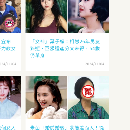
，宣布
「女神」葉子楣：相戀26年男友
努力教女
猝逝，巨額遺產分文未得，54歲
仍單身
024/11/04
2024/11/04
找個女人
朱茵「婚前婚後」狀態差距大！從