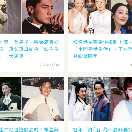
洲第一美男子，榮譽滿身卻
知名港星鄭希怡搬離上海
獨，無父無母如今「認樹為
「重回香港生活」，正在
」：太凄涼
兒認繁體字
2024/11/04
2
國榮地位這麼高嗎？眾星與
當年「許仙」為什麼非要