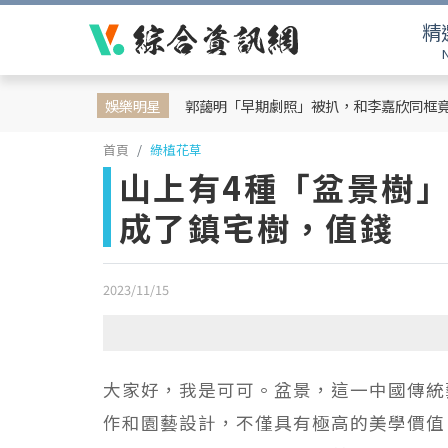
精
娛樂明星
郭藹明「早期劇照」被扒，和李嘉欣同框
首頁
綠植花草
山上有4種「盆景樹
成了鎮宅樹，值錢
2023/11/15
大家好，我是可可。盆景，這一中國傳統
作和園藝設計，不僅具有極高的美學價值