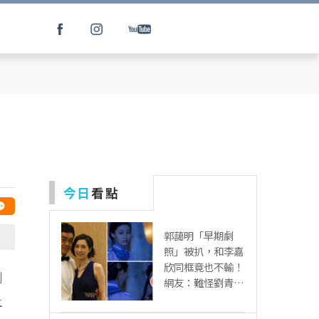
今日
看點
郭藹明「早期劇
照」被扒，和李嘉
欣同框竟也不輸！
創
網友：難怪劉青云
這麼愛她
土