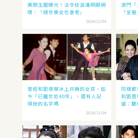
美顏生圖曝光！法令紋淚溝明顯網
澳門「
嘆：「絕世美女也會老」
「坐著
2024/11/04
曾經和劉德華冰上共舞的女孩，如
同樣都
今「已離世近40年」，還有人記
和劉嘉
得她的名字嗎
遠：聽
見分曉
2024/11/04