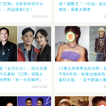
三巨頭」合影祇有他可以
演？趙雅芝「一句話」說
」，而且還是C位！
網友：葉童太厲害
2024/11/04
2
是「女方社交」，向太夫妻
17歲女孩與男友的合照，
玲夫妻的「口碑」卻差太
不到6年后，她會出道成為
她們對「另一半的稱呼」就
當紅女星」，至今都讓人
了
2024/11/04
2