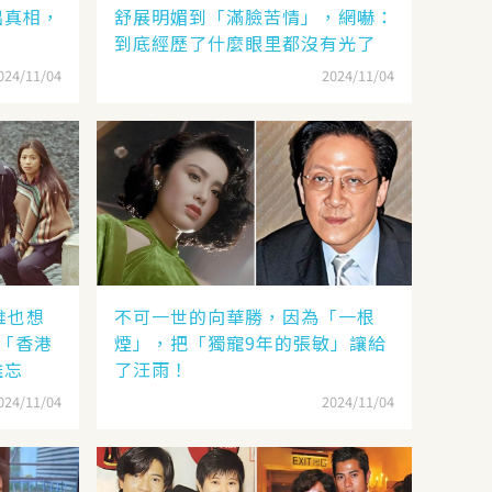
出真相，
舒展明媚到「滿臉苦情」，網嚇：
到底經歷了什麼眼里都沒有光了
024/11/04
2024/11/04
誰也想
不可一世的向華勝，因為「一根
「香港
煙」，把「獨寵9年的張敏」讓給
難忘
了汪雨！
024/11/04
2024/11/04