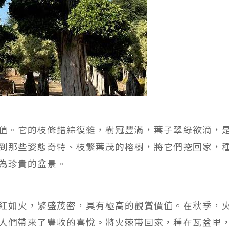
值。它的枝條錯綜復雜，樹冠豐滿，葉子翠綠欲滴，
到那些姿態奇特、枝繁葉茂的榕樹，將它們挖回家，
為珍貴的盆景。
紅如火，繁盛茂密，具有極高的觀賞價值。在秋季，
人們帶來了豐收的喜悅。將火棘帶回家，種在瓦盆里