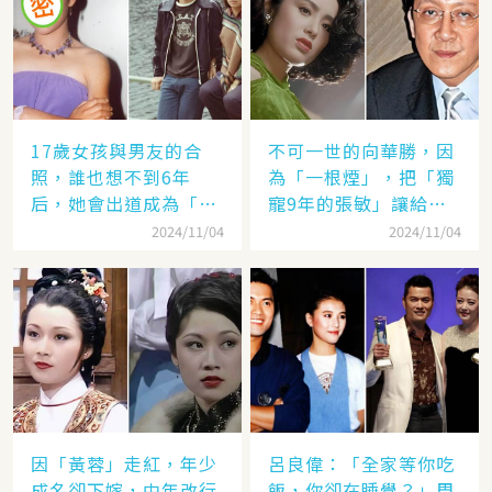
17歲女孩與男友的合
不可一世的向華勝，因
照，誰也想不到6年
為「一根煙」，把「獨
后，她會出道成為「香
寵9年的張敏」讓給了
港當紅女星」，至今都
汪雨！
2024/11/04
2024/11/04
讓人難忘
因「黃蓉」走紅，年少
呂良偉：「全家等你吃
成名卻下嫁，中年改行
飯，你卻在睡覺？」周