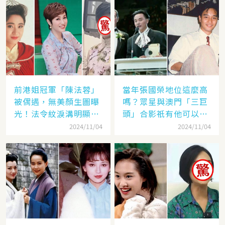
前港姐冠軍「陳法蓉」
當年張國榮地位這麼高
被偶遇，無美顏生圖曝
嗎？眾星與澳門「三巨
光！法令紋淚溝明顯網
頭」合影祇有他可以
嘆：「絕世美女也會
「坐著」，而且還是C
2024/11/04
2024/11/04
老」
位！