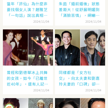
當年「許仙」為什麼非
朱茵「婚前婚後」狀態
要找個女人演？趙雅芝
差距大！從舒展明媚到
「一句話」說出真相，
「滿臉苦情」，網嚇：
網友：葉童太厲害
到底經歷了什麼眼里都
2024/11/04
2024/11/04
沒有光了
曾經和劉德華冰上共舞
同樣都是「女方社
的女孩，如今「已離世
交」，向太夫妻和劉嘉
近40年」，還有人記得
玲夫妻的「口碑」卻差
她的名字嗎
太遠：聽她們對「另一
2024/11/04
2024/11/04
半的稱呼」就見分曉了