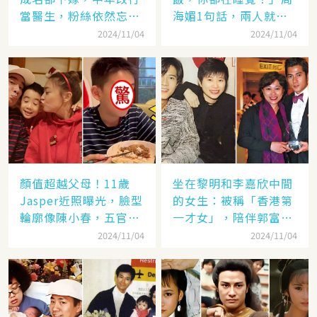
當醫生，粉絲依然忘不
海媚1句話，兩人就此
了她
失婚
2024/11/04
2024/11/04
顏值超越父母！11歲
坐在黎明和李嘉欣中間
Jasper近照曝光，臉型
的女生：被稱「香港第
輪廓像陳小春，五官卻
一才女」，陪伴郭富城
更像應采兒網驚：完美
「29年」卻看他娶了別
2024/11/04
2024/11/04
繼承基因
人，至今63歲仍未婚