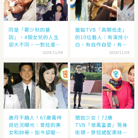
同是「鄭少秋的基
盤點TVB「高開低走」
因」，4個女兒的人生
的10位藝人：有演技小
卻大不同，一對比差距
白，有自作自受，有遭
顯而易見！
封殺，一手好牌打稀爛
2024/11/04
2024/11/04
歲月不饒人！67歲萬梓
猶如少女！72歲
良近況曝光：曾經的美
TVB「億萬富婆」現身
女和帥哥，如今卻變成
街頭，穿短裙配黑絲太