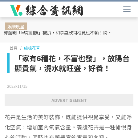
娛樂明星
郭藹明「早期劇照」被扒，和李嘉欣同框竟也不輸！網友：難怪劉青云這麼愛她
首頁
綠植花草
「家有6種花，不富也發」，放陽台
顯貴氣，澆水就旺盛，好養！
2023/11/15
ADVERTISEMENT
花卉是生活的美好裝飾，既能提供視覺享受，又能凈
化空氣，增加室內氧氣含量。養護花卉是一種愉悅身
心的活動，同時也有著豐富的寓意和內涵。