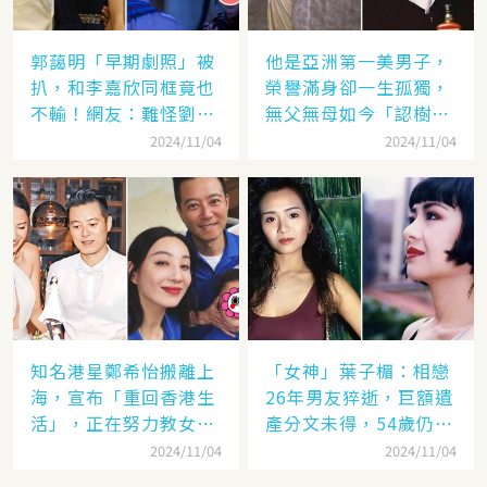
郭藹明「早期劇照」被
他是亞洲第一美男子，
扒，和李嘉欣同框竟也
榮譽滿身卻一生孤獨，
不輸！網友：難怪劉青
無父無母如今「認樹為
云這麼愛她
祖父母」：太凄涼
2024/11/04
2024/11/04
知名港星鄭希怡搬離上
「女神」葉子楣：相戀
海，宣布「重回香港生
26年男友猝逝，巨額遺
活」，正在努力教女兒
產分文未得，54歲仍單
認繁體字
身
2024/11/04
2024/11/04