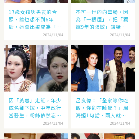
17歲女孩與男友的合
不可一世的向華勝，因
照，誰也想不到6年
為「一根煙」，把「獨
后，她會出道成為「香
寵9年的張敏」讓給了
港當紅女星」，至今都
汪雨！
2024/11/04
2024/11/04
讓人難忘
因「黃蓉」走紅，年少
呂良偉：「全家等你吃
成名卻下嫁，中年改行
飯，你卻在睡覺？」周
當醫生，粉絲依然忘不
海媚1句話，兩人就此
了她
失婚
2024/11/04
2024/11/04