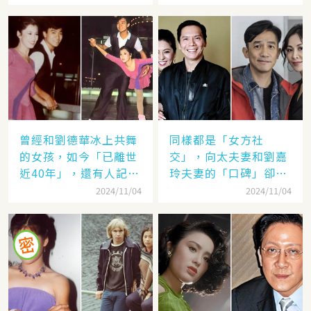
沒有光了
曾經和劉德華冰上共舞
同樣都是「女方社
的女孩，如今「已離世
交」，向太夫妻和劉嘉
近40年」，還有人記得
玲夫妻的「口碑」卻差
她的名字嗎
太遠：聽她們對「另一
2024/11/04
2024/11/04
半的稱呼」就見分曉了