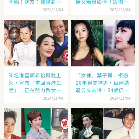
不輸！網友：難怪劉青
無父無母如今「認樹為
云這麼愛她
祖父母」：太凄涼
2024/11/04
2024/11/04
知名港星鄭希怡搬離上
「女神」葉子楣：相戀
海，宣布「重回香港生
26年男友猝逝，巨額遺
活」，正在努力教女兒
產分文未得，54歲仍單
認繁體字
身
2024/11/04
2024/11/04