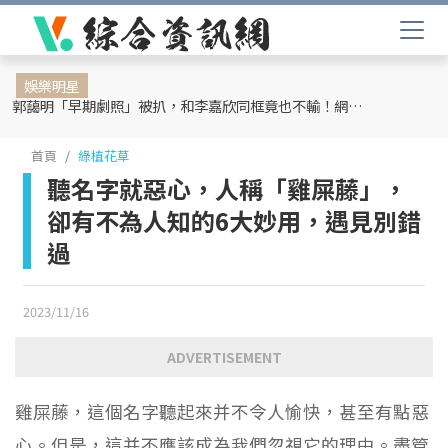
娛樂明星
郭藹明「早期劇照」被扒，和李嘉欣同框竟也不輸！網友：難怪劉青云這麼愛她
首頁
綠植花草
聽名字就惡心，人稱「雞屎藤」，
卻有不為人知的6大妙用，遇見別錯
過
2023/11/16
ADVERTISEMENT
雞屎藤，這個名字聽起來并不令人愉快，甚至有點惡
心。但是，這并不應該成為我們忽視它的理由。盡管