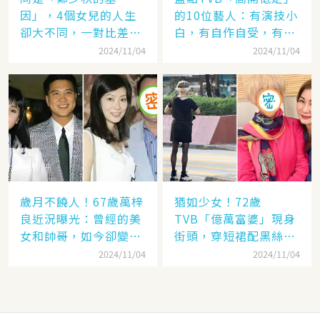
因」，4個女兒的人生
的10位藝人：有演技小
卻大不同，一對比差距
白，有自作自受，有遭
顯而易見！
封殺，一手好牌打稀爛
2024/11/04
2024/11/04
歲月不饒人！67歲萬梓
猶如少女！72歲
良近況曝光：曾經的美
TVB「億萬富婆」現身
女和帥哥，如今卻變成
街頭，穿短裙配黑絲太
了「美女和老爹」
撩人，網：看「背影」
2024/11/04
2024/11/04
就知道是她