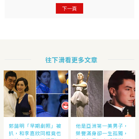
下一頁
往下滑看更多文章
郭藹明「早期劇照」被
他是亞洲第一美男子，
扒，和李嘉欣同框竟也
榮譽滿身卻一生孤獨，