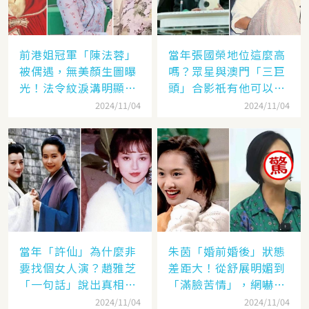
前港姐冠軍「陳法蓉」
當年張國榮地位這麼高
被偶遇，無美顏生圖曝
嗎？眾星與澳門「三巨
光！法令紋淚溝明顯網
頭」合影祇有他可以
嘆：「絕世美女也會
「坐著」，而且還是C
2024/11/04
2024/11/04
老」
位！
當年「許仙」為什麼非
朱茵「婚前婚後」狀態
要找個女人演？趙雅芝
差距大！從舒展明媚到
「一句話」說出真相，
「滿臉苦情」，網嚇：
網友：葉童太厲害
到底經歷了什麼眼里都
2024/11/04
2024/11/04