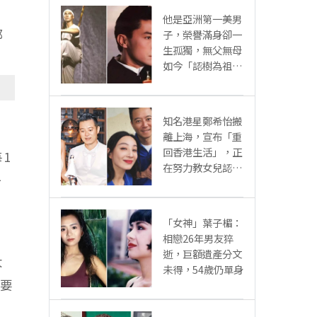
他是亞洲第一美男
都
子，榮譽滿身卻一
生孤獨，無父無母
如今「認樹為祖父
母」：太凄涼
知名港星鄭希怡搬
！
離上海，宣布「重
回香港生活」，正
1
在努力教女兒認繁
一
體字
「女神」葉子楣：
相戀26年男友猝
逝，巨額遺產分文
大
未得，54歲仍單身
。要