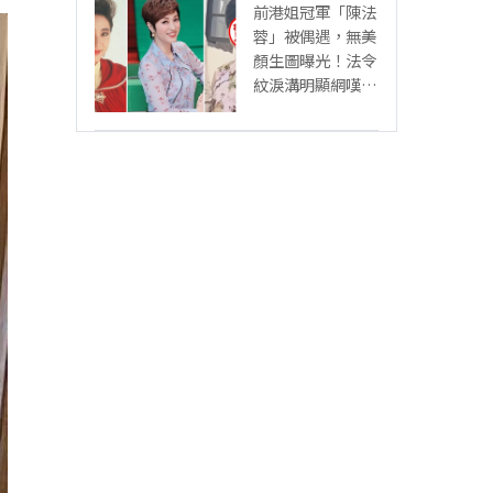
前港姐冠軍「陳法
蓉」被偶遇，無美
顏生圖曝光！法令
紋淚溝明顯網嘆：
「絕世美女也會
老」