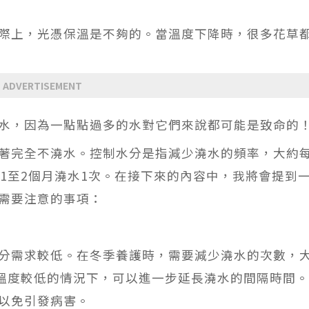
際上，光憑保溫是不夠的。當溫度下降時，很多花草
ADVERTISEMENT
水，因為一點點過多的水對它們來說都可能是致命的
著完全不澆水。控制水分是指減少澆水的頻率，大約每
1至2個月澆水1次。在接下來的內容中，我將會提到
需要注意的事項：
分需求較低。在冬季養護時，需要減少澆水的次數，
內溫度較低的情況下，可以進一步延長澆水的間隔時間
以免引發病害。