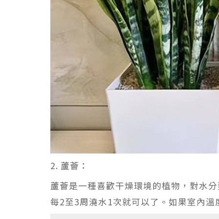
2. 蘆薈：
蘆薈是一種喜歡干燥環境的植物，對水分
每2至3周澆水1次就可以了。如果室內