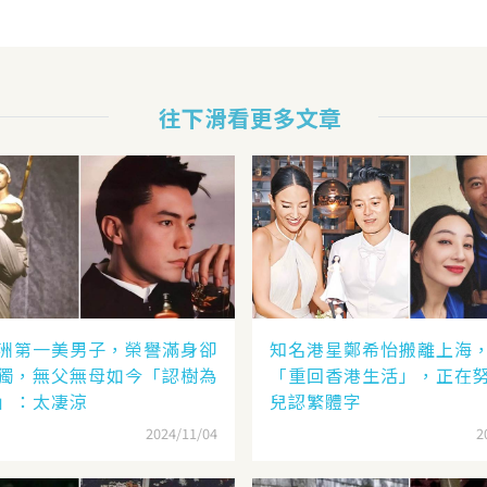
往下滑看更多文章
洲第一美男子，榮譽滿身卻
知名港星鄭希怡搬離上海
獨，無父無母如今「認樹為
「重回香港生活」，正在
」：太凄涼
兒認繁體字
2024/11/04
2