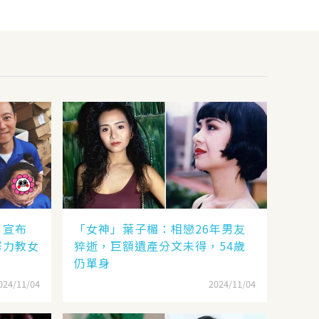
，宣布
「女神」葉子楣：相戀26年男友
努力教女
猝逝，巨額遺產分文未得，54歲
仍單身
024/11/04
2024/11/04