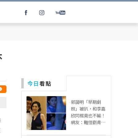
杯
今日
看點
郭藹明「早期劇
照」被扒，和李嘉
欣同框竟也不輸！
降
網友：難怪劉青云
這麼愛她
護