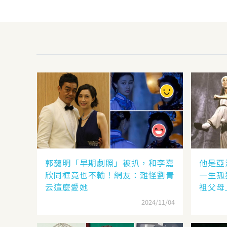
郭藹明「早期劇照」被扒，和李嘉
他是亞
欣同框竟也不輸！網友：難怪劉青
一生孤
云這麼愛她
祖父母
2024/11/04