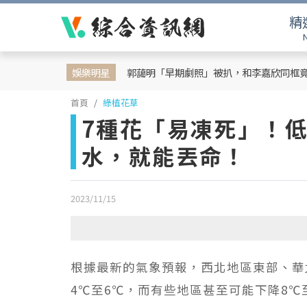
精
娛樂明星
郭藹明「早期劇照」被扒，和李嘉欣同框
首頁
綠植花草
7種花「易凍死」！低
水，就能丟命！
2023/11/15
根據最新的氣象預報，西北地區東部、華
4℃至6℃，而有些地區甚至可能下降8℃