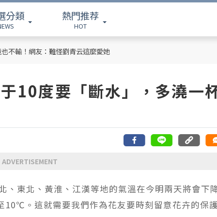
選分類
熱門推荐
NEWS
HOT
竟也不輸！網友：難怪劉青云這麼愛她
于10度要「斷水」，多澆一
ADVERTISEMENT
北、東北、黃淮、江漢等地的氣溫在今明兩天將會下
至10℃。這就需要我們作為花友要時刻留意花卉的保