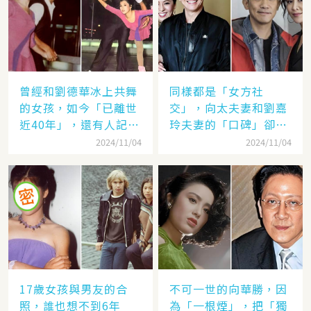
曾經和劉德華冰上共舞
同樣都是「女方社
的女孩，如今「已離世
交」，向太夫妻和劉嘉
近40年」，還有人記得
玲夫妻的「口碑」卻差
她的名字嗎
太遠：聽她們對「另一
2024/11/04
2024/11/04
半的稱呼」就見分曉了
17歲女孩與男友的合
不可一世的向華勝，因
照，誰也想不到6年
為「一根煙」，把「獨