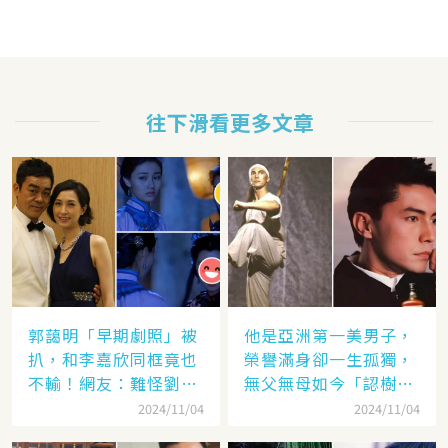
往下滑看更多文章
郭藹明「早期劇照」被
他是亞洲第一美男子，
扒，和李嘉欣同框竟也
榮譽滿身卻一生孤獨，
不輸！網友：難怪劉青
無父無母如今「認樹為
云這麼愛她
祖父母」：太凄涼
2024/11/04
2024/11/04