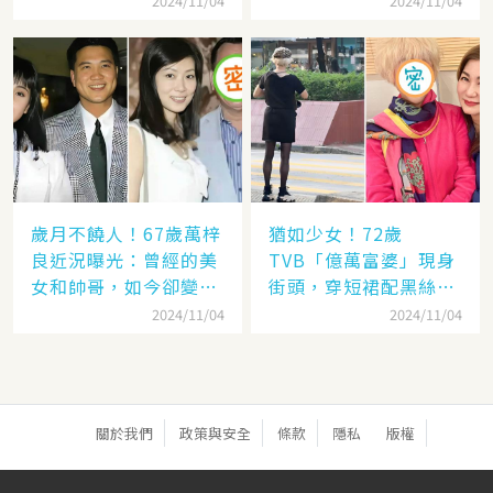
2024/11/04
2024/11/04
歲月不饒人！67歲萬梓
猶如少女！72歲
良近況曝光：曾經的美
TVB「億萬富婆」現身
女和帥哥，如今卻變成
街頭，穿短裙配黑絲太
了「美女和老爹」
撩人，網：看「背影」
2024/11/04
2024/11/04
就知道是她
關於我們
政策與安全
條款
隱私
版權