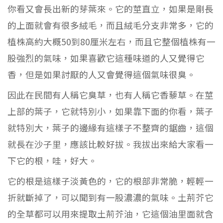
你看又會長出新的芽葉來。它的莖直立，如果是剛長
的上面就會有很多絨毛，而且絨毛分支非常多，它的
植株高約大概50到80厘米左右，而且它整個植株有一
股強烈的氣味，如果喜歡它這種味道的人又覺得它
香，但是如果討厭的人又會覺得這個氣味很臭。
因此在民間有人稱它臭草，也有人稱它香藜草。在莖
上部的葉子，它就特別小，如果靠下面的你看，葉子
就特別大，葉子的邊緣有這樣子不整齊的鋸齒，這個
就長在沙子里，應該比較好拔。我拔出來給大家看一
下它的根，哇，好大。
它的根是這樣子淡黃色的，它的根部非常脆，輕輕一
折就斷掉了，可以聞到有一股濃濃的氣味。土荊芥它
的全草都可以用來提取土荊芥油，它這個油里面就含