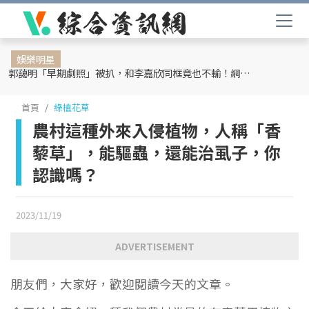
娛樂明星
郭藹明「早期劇照」被扒，和李嘉欣同框竟也不輸！網友：難怪劉青云這麼愛她
首頁
綠植花草
農村這種外來入侵植物，人稱「香
藜草」，能驅蟲，還能治虱子，你
認識嗎？
2023/11/19
ADVERTISEMENT
朋友們，大家好，歡迎閱讀今天的文章。