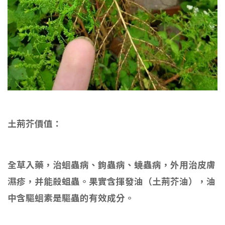
土荊芥價值：
全草入藥，治蛔蟲病、鉤蟲病、蟯蟲病，外用治皮膚
濕疹，并能殺蛆蟲。果實含揮發油（土荊芥油），油
中含驅蛔素是驅蟲的有效成分。