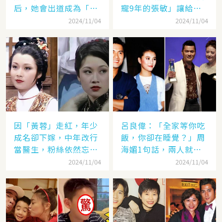
后，她會出道成為「香
寵9年的張敏」讓給了
港當紅女星」，至今都
汪雨！
2024/11/04
2024/11/04
讓人難忘
因「黃蓉」走紅，年少
呂良偉：「全家等你吃
成名卻下嫁，中年改行
飯，你卻在睡覺？」周
當醫生，粉絲依然忘不
海媚1句話，兩人就此
了她
失婚
2024/11/04
2024/11/04