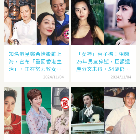
知名港星鄭希怡搬離上
「女神」葉子楣：相戀
海，宣布「重回香港生
26年男友猝逝，巨額遺
活」，正在努力教女兒
產分文未得，54歲仍單
認繁體字
身
2024/11/04
2024/11/04