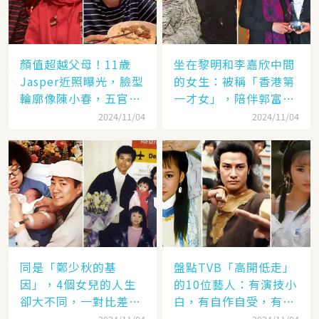
顏值超越父母！11歲
坐在黎明和李嘉欣中間
Jasper近照曝光，臉型
的女生：被稱「香港第
輪廓像陳小春，五官卻
一才女」，陪伴郭富城
更像應采兒網驚：完美
「29年」卻看他娶了別
2024/11/04
2024/11/04
繼承基因
人，至今63歲仍未婚
同是「鄭少秋的基
盤點TVB「高開低走」
因」，4個女兒的人生
的10位藝人：有演技小
卻大不同，一對比差距
白，有自作自受，有遭
顯而易見！
封殺，一手好牌打稀爛