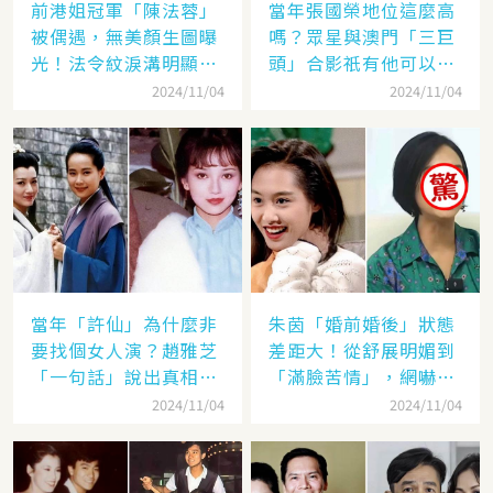
前港姐冠軍「陳法蓉」
當年張國榮地位這麼高
被偶遇，無美顏生圖曝
嗎？眾星與澳門「三巨
光！法令紋淚溝明顯網
頭」合影祇有他可以
嘆：「絕世美女也會
「坐著」，而且還是C
2024/11/04
2024/11/04
老」
位！
當年「許仙」為什麼非
朱茵「婚前婚後」狀態
要找個女人演？趙雅芝
差距大！從舒展明媚到
「一句話」說出真相，
「滿臉苦情」，網嚇：
網友：葉童太厲害
到底經歷了什麼眼里都
2024/11/04
2024/11/04
沒有光了