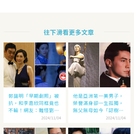
往下滑看更多文章
郭藹明「早期劇照」被
他是亞洲第一美男子，
扒，和李嘉欣同框竟也
榮譽滿身卻一生孤獨，
不輸！網友：難怪劉青
無父無母如今「認樹為
云這麼愛她
祖父母」：太凄涼
2024/11/04
2024/11/04