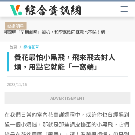
娛樂明星
郭藹明「早期劇照」被扒，和李嘉欣同框竟也不輸！網友：難怪劉青云這麼愛她
首頁
綠植花草
養花最怕小黑飛，飛來飛去討人
煩，用點它就能「一窩端」
2023/11/16
ADVERTISEMENT
在我們日常的室內花養護過程中，或許你也曾經遇到
過一個小煩惱，那就是那些調皮搗蛋的小黑飛。它們
總是在花盆周圍「飛舞」，讓人看著很煩惱。但是別