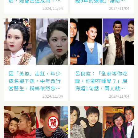
后，她會出道成為「香
寵9年的張敏」讓給了
港當紅女星」，至今都
汪雨！
2024/11/04
2024/11/04
讓人難忘
因「黃蓉」走紅，年少
呂良偉：「全家等你吃
成名卻下嫁，中年改行
飯，你卻在睡覺？」周
當醫生，粉絲依然忘不
海媚1句話，兩人就此
了她
失婚
2024/11/04
2024/11/04