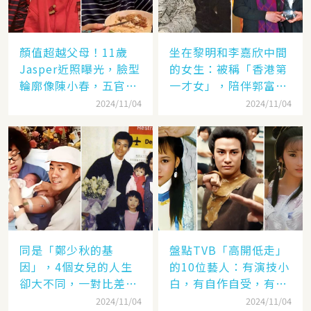
顏值超越父母！11歲
坐在黎明和李嘉欣中間
Jasper近照曝光，臉型
的女生：被稱「香港第
輪廓像陳小春，五官卻
一才女」，陪伴郭富城
更像應采兒網驚：完美
「29年」卻看他娶了別
2024/11/04
2024/11/04
繼承基因
人，至今63歲仍未婚
同是「鄭少秋的基
盤點TVB「高開低走」
因」，4個女兒的人生
的10位藝人：有演技小
卻大不同，一對比差距
白，有自作自受，有遭
顯而易見！
封殺，一手好牌打稀爛
2024/11/04
2024/11/04