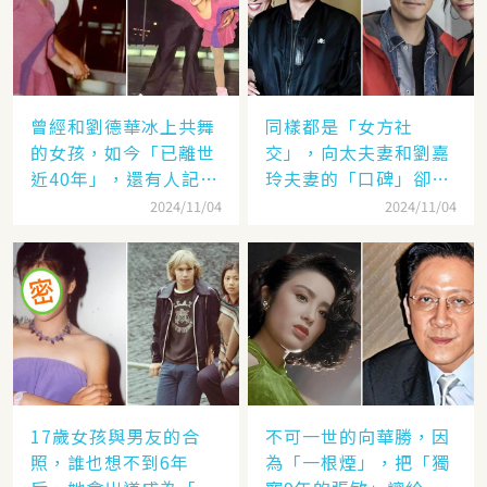
曾經和劉德華冰上共舞
同樣都是「女方社
的女孩，如今「已離世
交」，向太夫妻和劉嘉
近40年」，還有人記得
玲夫妻的「口碑」卻差
她的名字嗎
太遠：聽她們對「另一
2024/11/04
2024/11/04
半的稱呼」就見分曉了
17歲女孩與男友的合
不可一世的向華勝，因
照，誰也想不到6年
為「一根煙」，把「獨