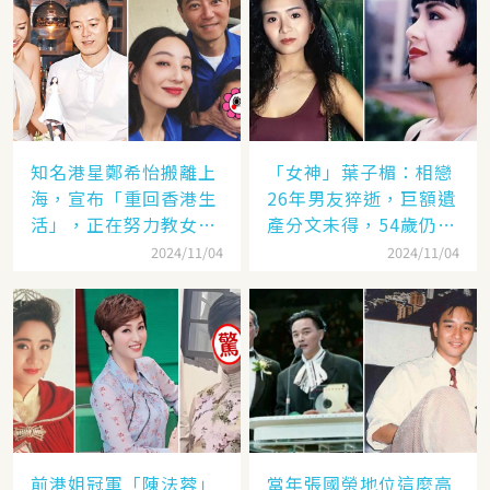
知名港星鄭希怡搬離上
「女神」葉子楣：相戀
海，宣布「重回香港生
26年男友猝逝，巨額遺
活」，正在努力教女兒
產分文未得，54歲仍單
認繁體字
身
2024/11/04
2024/11/04
前港姐冠軍「陳法蓉」
當年張國榮地位這麼高