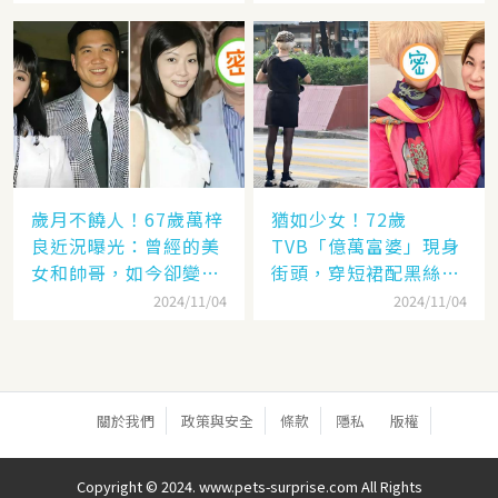
歲月不饒人！67歲萬梓
猶如少女！72歲
良近況曝光：曾經的美
TVB「億萬富婆」現身
女和帥哥，如今卻變成
街頭，穿短裙配黑絲太
了「美女和老爹」
撩人，網：看「背影」
2024/11/04
2024/11/04
就知道是她
關於我們
政策與安全
條款
隱私
版權
Copyright © 2024. www.pets-surprise.com All Rights