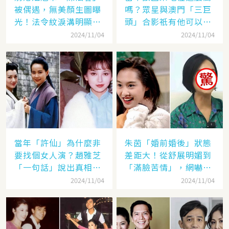
被偶遇，無美顏生圖曝
嗎？眾星與澳門「三巨
光！法令紋淚溝明顯網
頭」合影祇有他可以
嘆：「絕世美女也會
「坐著」，而且還是C
2024/11/04
2024/11/04
老」
位！
當年「許仙」為什麼非
朱茵「婚前婚後」狀態
要找個女人演？趙雅芝
差距大！從舒展明媚到
「一句話」說出真相，
「滿臉苦情」，網嚇：
網友：葉童太厲害
到底經歷了什麼眼里都
2024/11/04
2024/11/04
沒有光了