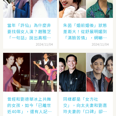
當年「許仙」為什麼非
朱茵「婚前婚後」狀態
要找個女人演？趙雅芝
差距大！從舒展明媚到
「一句話」說出真相，
「滿臉苦情」，網嚇：
網友：葉童太厲害
到底經歷了什麼眼里都
2024/11/04
2024/11/04
沒有光了
曾經和劉德華冰上共舞
同樣都是「女方社
的女孩，如今「已離世
交」，向太夫妻和劉嘉
近40年」，還有人記得
玲夫妻的「口碑」卻差