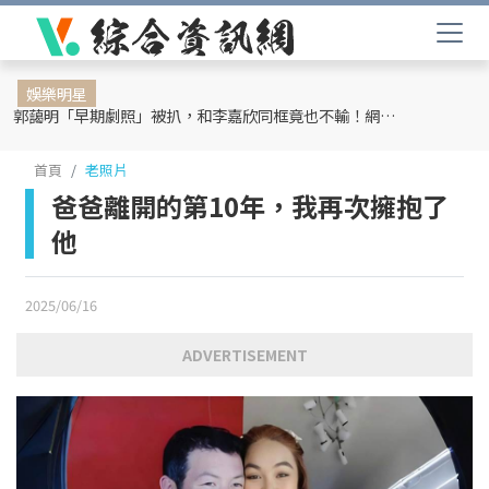
娛樂明星
郭藹明「早期劇照」被扒，和李嘉欣同框竟也不輸！網友：難怪劉青云這麼愛她
首頁
老照片
爸爸離開的第10年，我再次擁抱了
他
2025/06/16
ADVERTISEMENT