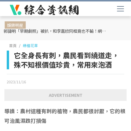
娛樂明星
郭藹明「早期劇照」被扒，和李嘉欣同框竟也不輸！網友：難怪劉青云這麼愛她
首頁
綠植花草
它全身長有刺，農民看到繞道走，
殊不知根價值珍貴，常用來泡酒
2023/11/16
ADVERTISEMENT
導讀：農村這種有刺的植物，農民都很討厭，它的根
可治風濕跌打損傷