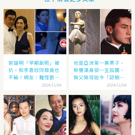
郭藹明「早期劇照」被
他是亞洲第一美男子，
扒，和李嘉欣同框竟也
榮譽滿身卻一生孤獨，
不輸！網友：難怪劉青
無父無母如今「認樹為
云這麼愛她
祖父母」：太凄涼
2024/11/04
2024/11/04