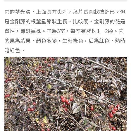
它的莖光滑，上面長有尖刺，葉片長圓狀披針形。但
是金剛藤的根莖呈節狀生長，比較硬，金剛藤的花是
單性，雌雄異株。子房3室，每室有胚珠1－2顆。它
的果為漿果，顏色多變，生時綠色，后為紅色，熟時
暗紅色。