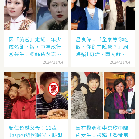
因「黃蓉」走紅，年少
呂良偉：「全家等你吃
成名卻下嫁，中年改行
飯，你卻在睡覺？」周
當醫生，粉絲依然忘不
海媚1句話，兩人就此
了她
失婚
2024/11/04
2024/11/04
顏值超越父母！11歲
坐在黎明和李嘉欣中間
Jasper近照曝光，臉型
的女生：被稱「香港第