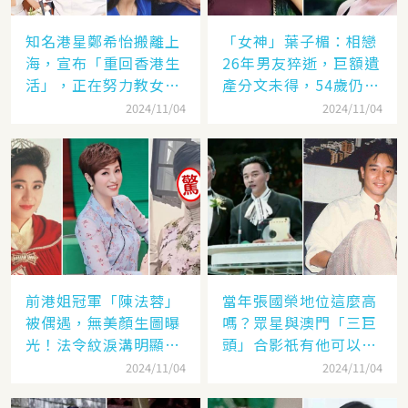
知名港星鄭希怡搬離上
「女神」葉子楣：相戀
海，宣布「重回香港生
26年男友猝逝，巨額遺
活」，正在努力教女兒
產分文未得，54歲仍單
認繁體字
身
2024/11/04
2024/11/04
前港姐冠軍「陳法蓉」
當年張國榮地位這麼高
被偶遇，無美顏生圖曝
嗎？眾星與澳門「三巨
光！法令紋淚溝明顯網
頭」合影祇有他可以
嘆：「絕世美女也會
「坐著」，而且還是C
2024/11/04
2024/11/04
老」
位！