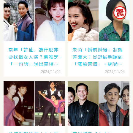
當年「許仙」為什麼非
朱茵「婚前婚後」狀態
要找個女人演？趙雅芝
差距大！從舒展明媚到
「一句話」說出真相，
「滿臉苦情」，網嚇：
網友：葉童太厲害
到底經歷了什麼眼里都
2024/11/04
2024/11/04
沒有光了