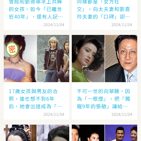
曾經和劉德華冰上共舞
同樣都是「女方社
的女孩，如今「已離世
交」，向太夫妻和劉嘉
近40年」，還有人記得
玲夫妻的「口碑」卻差
她的名字嗎
太遠：聽她們對「另一
2024/11/04
2024/11/04
半的稱呼」就見分曉了
17歲女孩與男友的合
不可一世的向華勝，因
照，誰也想不到6年
為「一根煙」，把「獨
后，她會出道成為「香
寵9年的張敏」讓給了
港當紅女星」，至今都
汪雨！
2024/11/04
2024/11/04
讓人難忘