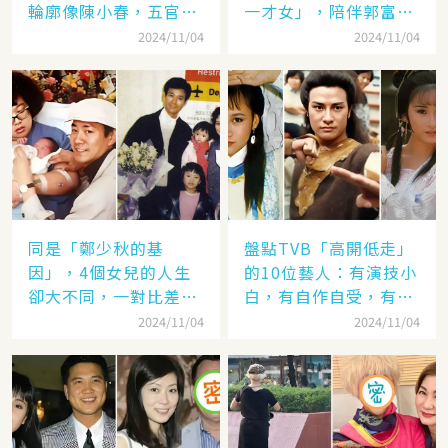
輪廓像陳小春，五官卻
一才女」，陪伴郭富城
更像應采兒網驚：完美
「29年」卻看他娶了別
2024/11/04
2024/11/04
繼承基因
人，至今63歲仍未婚
同是「鄭少秋的基
盤點TVB「高開低走」
因」，4個女兒的人生
的10位藝人：有演技小
卻大不同，一對比差距
白，有自作自受，有遭
顯而易見！
封殺，一手好牌打稀爛
2024/11/04
2024/11/04