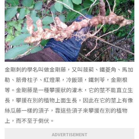
金剛刺的學名叫做金剛藤，又叫菝葜、鐵菱角、馬加
勒、筋骨柱子、紅燈果，冷飯頭，鐵刺苓，金剛根
等。金剛藤是一種攀援狀的灌木，它的莖不能直立生
長，攀援在別的植物上面生長，因此在它的莖上有像
絲瓜藤一樣的須子，靠這些須子來攀援在別的植物
上，而不至于倒伏。
ADVERTISEMENT