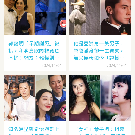
郭藹明「早期劇照」被
他是亞洲第一美男子，
扒，和李嘉欣同框竟也
榮譽滿身卻一生孤獨，
不輸！網友：難怪劉青
無父無母如今「認樹為
云這麼愛她
祖父母」：太凄涼
2024/11/04
2024/11/04
知名港星鄭希怡搬離上
「女神」葉子楣：相戀