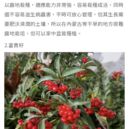
以露地栽種，適應能力非常強，容易栽種成活，同時
還不容易滋生病蟲害，平時可放心管理，但其生長需
要肥沃濕潤的土壤，所以在內蒙古等干旱的地方很難
露地栽培，但可以家中盆栽種植。
2.富貴籽