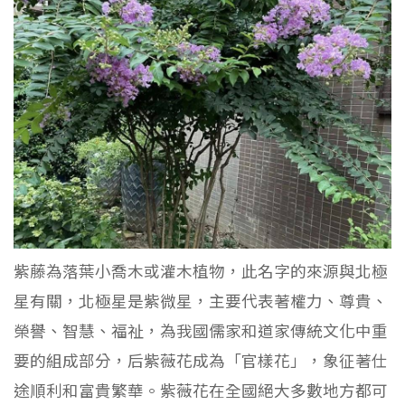
紫藤為落葉小喬木或灌木植物，此名字的來源與北極
星有關，北極星是紫微星，主要代表著權力、尊貴、
榮譽、智慧、福祉，為我國儒家和道家傳統文化中重
要的組成部分，后紫薇花成為「官樣花」，象征著仕
途順利和富貴繁華。紫薇花在全國絕大多數地方都可