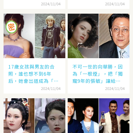
她的名字嗎
太遠：聽她們對「另一
2024/11/04
2024/11/04
半的稱呼」就見分曉了
17歲女孩與男友的合
不可一世的向華勝，因
照，誰也想不到6年
為「一根煙」，把「獨
后，她會出道成為「香
寵9年的張敏」讓給了
港當紅女星」，至今都
汪雨！
2024/11/04
2024/11/04
讓人難忘