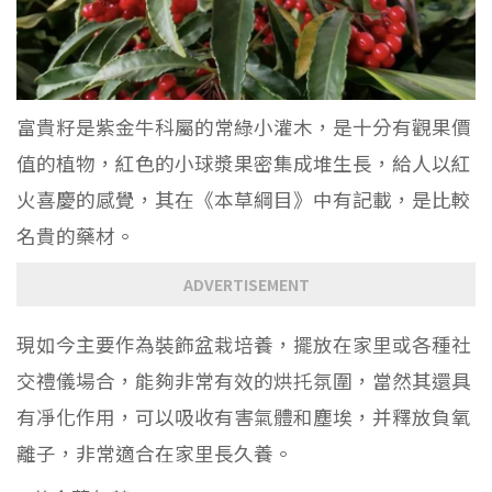
富貴籽是紫金牛科屬的常綠小灌木，是十分有觀果價
值的植物，紅色的小球漿果密集成堆生長，給人以紅
火喜慶的感覺，其在《本草綱目》中有記載，是比較
名貴的藥材。
ADVERTISEMENT
現如今主要作為裝飾盆栽培養，擺放在家里或各種社
交禮儀場合，能夠非常有效的烘托氛圍，當然其還具
有凈化作用，可以吸收有害氣體和塵埃，并釋放負氧
離子，非常適合在家里長久養。