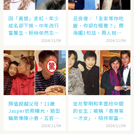
因「黃蓉」走紅，年少
呂良偉：「全家等你吃
成名卻下嫁，中年改行
飯，你卻在睡覺？」周
當醫生，粉絲依然忘不
海媚1句話，兩人就此
了她
失婚
2024/11/04
2024/11/04
顏值超越父母！11歲
坐在黎明和李嘉欣中間
Jasper近照曝光，臉型
的女生：被稱「香港第
輪廓像陳小春，五官卻
一才女」，陪伴郭富城
更像應采兒網驚：完美
「29年」卻看他娶了別
2024/11/04
2024/11/04
繼承基因
人，至今63歲仍未婚