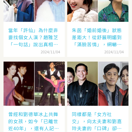
當年「許仙」為什麼非
朱茵「婚前婚後」狀態
要找個女人演？趙雅芝
差距大！從舒展明媚到
「一句話」說出真相，
「滿臉苦情」，網嚇：
網友：葉童太厲害
到底經歷了什麼眼里都
2024/11/04
2024/11/04
沒有光了
曾經和劉德華冰上共舞
同樣都是「女方社
的女孩，如今「已離世
交」，向太夫妻和劉嘉
近40年」，還有人記得
玲夫妻的「口碑」卻差