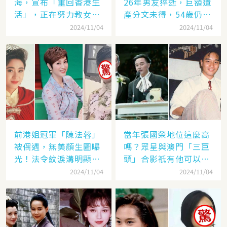
海，宣布「重回香港生
26年男友猝逝，巨額遺
活」，正在努力教女兒
產分文未得，54歲仍單
認繁體字
身
2024/11/04
2024/11/04
前港姐冠軍「陳法蓉」
當年張國榮地位這麼高
被偶遇，無美顏生圖曝
嗎？眾星與澳門「三巨
光！法令紋淚溝明顯網
頭」合影祇有他可以
嘆：「絕世美女也會
「坐著」，而且還是C
2024/11/04
2024/11/04
老」
位！