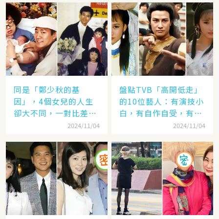
同是「鄭少秋的基
盤點TVB「高開低走」
因」，4個女兒的人生
的10位藝人：有演技小
卻大不同，一對比差距
白，有自作自受，有遭
顯而易見！
封殺，一手好牌打稀爛
2024/11/04
2024/11/04