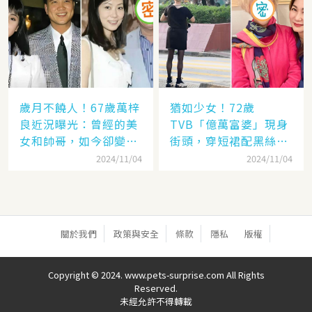
歲月不饒人！67歲萬梓
猶如少女！72歲
良近況曝光：曾經的美
TVB「億萬富婆」現身
女和帥哥，如今卻變成
街頭，穿短裙配黑絲太
了「美女和老爹」
撩人，網：看「背影」
2024/11/04
2024/11/04
就知道是她
關於我們
政策與安全
條款
隱私
版權
Copyright © 2024. www.pets-surprise.com All Rights
Reserved.
未經允許不得轉載