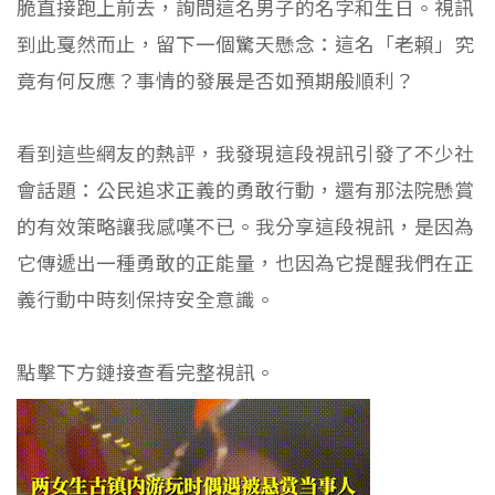
脆直接跑上前去，詢問這名男子的名字和生日。視訊
到此戛然而止，留下一個驚天懸念：這名「老賴」究
竟有何反應？事情的發展是否如預期般順利？
看到這些網友的熱評，我發現這段視訊引發了不少社
會話題：公民追求正義的勇敢行動，還有那法院懸賞
的有效策略讓我感嘆不已。我分享這段視訊，是因為
它傳遞出一種勇敢的正能量，也因為它提醒我們在正
義行動中時刻保持安全意識。
點擊下方鏈接查看完整視訊。