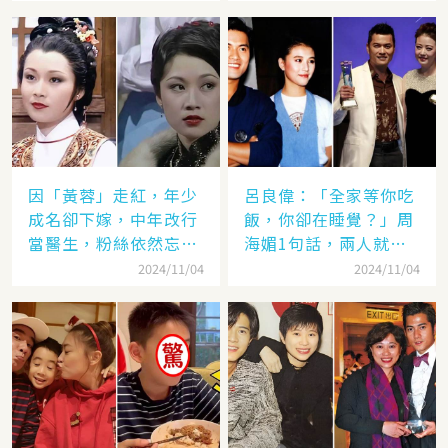
讓人難忘
因「黃蓉」走紅，年少
呂良偉：「全家等你吃
成名卻下嫁，中年改行
飯，你卻在睡覺？」周
當醫生，粉絲依然忘不
海媚1句話，兩人就此
了她
失婚
2024/11/04
2024/11/04