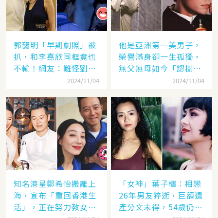
郭藹明「早期劇照」被
他是亞洲第一美男子，
扒，和李嘉欣同框竟也
榮譽滿身卻一生孤獨，
不輸！網友：難怪劉青
無父無母如今「認樹為
云這麼愛她
祖父母」：太凄涼
2024/11/04
2024/11/04
知名港星鄭希怡搬離上
「女神」葉子楣：相戀
海，宣布「重回香港生
26年男友猝逝，巨額遺
活」，正在努力教女兒
產分文未得，54歲仍單