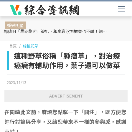
娛樂明星
郭藹明「早期劇照」被扒，和李嘉欣同框竟也不輸！網友：難怪劉青云這麼愛她
首頁
綠植花草
這種野草俗稱「腫瘤草」，對治療
癌癥有輔助作用，葉子還可以做菜
2023/11/13
ADVERTISEMENT
在閱讀此文前，麻煩您點擊一下「關注」，既方便您
進行討論與分享，又給您帶來不一樣的參與感，感謝
支持！