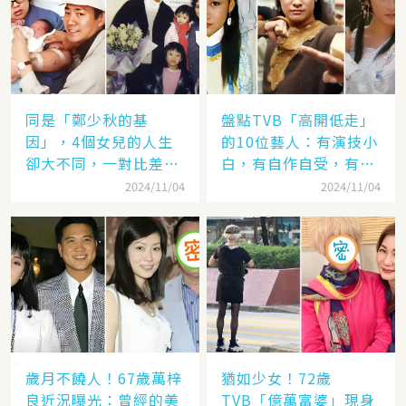
同是「鄭少秋的基
盤點TVB「高開低走」
因」，4個女兒的人生
的10位藝人：有演技小
卻大不同，一對比差距
白，有自作自受，有遭
顯而易見！
封殺，一手好牌打稀爛
2024/11/04
2024/11/04
歲月不饒人！67歲萬梓
猶如少女！72歲
良近況曝光：曾經的美
TVB「億萬富婆」現身