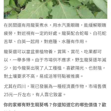
在民間還有用龍葵煮水，用水汽熏眼睛，能緩解眼睛
疲勞，對近視有一定的好處。龍葵配合蛇莓、白花蛇
舌草、白英一起用，對癌腫、水腫有作用。
龍葵還可以當盆景植物養，賞葉、賞花、吃果都可
以，一舉多得。由于市場供不應求，野生龍葵逐年減
少，如今龍葵出現了人工種植，喜歡陽光、也耐陰，
對土壤要求不高，易成活等特點被推廣。
尤其在四川，現已發展為一種經濟農作物，市場售價
25元一斤左右，有人靠它致富。
你的家鄉有野生龍葵嗎？你還知道它的哪些價值？歡