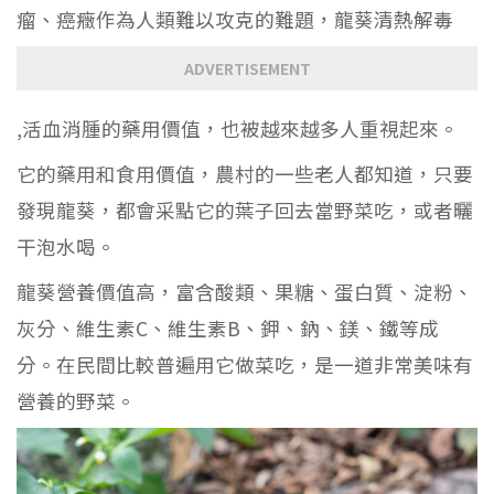
瘤、癌癥作為人類難以攻克的難題，龍葵清熱解毒
ADVERTISEMENT
,
活血消腫的藥用價值，也被越來越多人重視起來。
它的藥用和食用價值，農村的一些老人都知道，只要
發現龍葵，都會采點它的葉子回去當野菜吃，或者曬
干泡水喝。
龍葵營養價值高，富含酸類、果糖、蛋白質、淀粉、
灰分、維生素C、維生素B、鉀、鈉、鎂、鐵等成
分。在民間比較普遍
用它做
菜吃
，是一道非常美味
有
營養
的野菜。