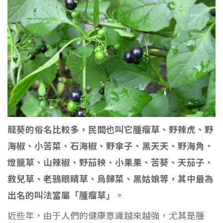
龍葵的俗名比較多，民間也叫它腫瘤草、野辣虎、野
海椒、小苦菜、石海椒、野傘子、黑天天、野海角、
燈籠草、山辣椒、野茄秧、小果果、苦葵、天茄子、
救兒草、老鴉眼睛草、烏歸菜、黑姑娘等，其中最為
出名的叫法當屬「腫瘤草」。
近些年，由于人們的健康意識越來越強，尤其是腫