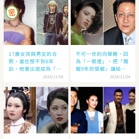
17歲女孩與男友的合
不可一世的向華勝，因
照，誰也想不到6年
為「一根煙」，把「獨
后，她會出道成為「香
寵9年的張敏」讓給了
港當紅女星」，至今都
汪雨！
2024/11/04
2024/11/04
讓人難忘