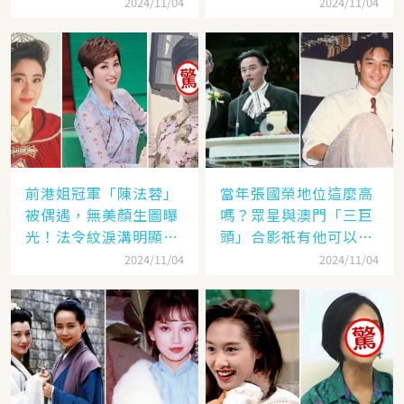
認繁體字
身
2024/11/04
2024/11/04
前港姐冠軍「陳法蓉」
當年張國榮地位這麼高
被偶遇，無美顏生圖曝
嗎？眾星與澳門「三巨
光！法令紋淚溝明顯網
頭」合影祇有他可以
嘆：「絕世美女也會
「坐著」，而且還是C
2024/11/04
2024/11/04
老」
位！