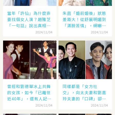
當年「許仙」為什麼非
朱茵「婚前婚後」狀態
要找個女人演？趙雅芝
差距大！從舒展明媚到
「一句話」說出真相，
「滿臉苦情」，網嚇：
網友：葉童太厲害
到底經歷了什麼眼里都
2024/11/04
2024/11/04
沒有光了
曾經和劉德華冰上共舞
同樣都是「女方社
的女孩，如今「已離世
交」，向太夫妻和劉嘉
近40年」，還有人記得
玲夫妻的「口碑」卻差
她的名字嗎
太遠：聽她們對「另一
2024/11/04
2024/11/04
半的稱呼」就見分曉了