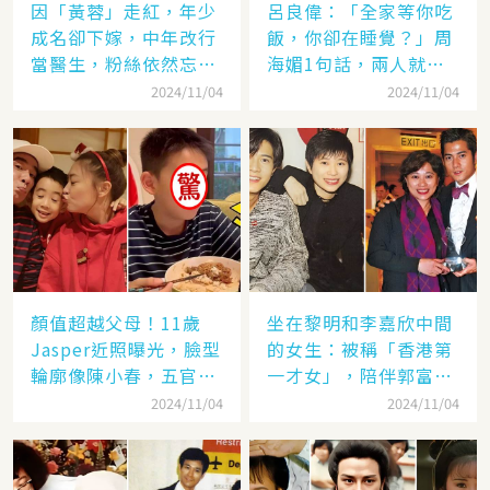
因「黃蓉」走紅，年少
呂良偉：「全家等你吃
成名卻下嫁，中年改行
飯，你卻在睡覺？」周
當醫生，粉絲依然忘不
海媚1句話，兩人就此
了她
失婚
2024/11/04
2024/11/04
顏值超越父母！11歲
坐在黎明和李嘉欣中間
Jasper近照曝光，臉型
的女生：被稱「香港第
輪廓像陳小春，五官卻
一才女」，陪伴郭富城
更像應采兒網驚：完美
「29年」卻看他娶了別
2024/11/04
2024/11/04
繼承基因
人，至今63歲仍未婚