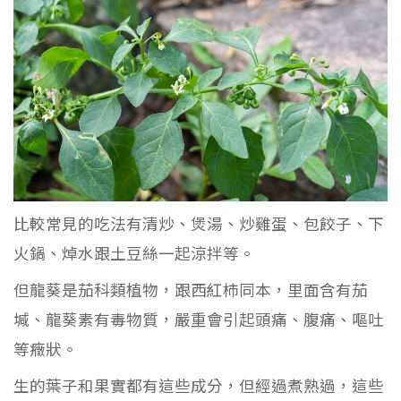
比較常見的吃法有清炒、煲湯、炒雞蛋、包餃子、下
火鍋、焯水跟土豆絲一起涼拌等。
但龍葵是茄科類植物，跟西紅柿同本，里面含有茄
堿、龍葵素有毒物質，嚴重會引起頭痛、腹痛、嘔吐
等癥狀。
生的葉子和果實都有這些成分，但經過煮熟過，這些