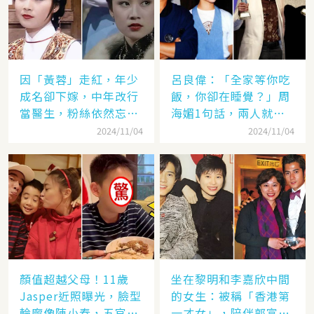
因「黃蓉」走紅，年少
呂良偉：「全家等你吃
成名卻下嫁，中年改行
飯，你卻在睡覺？」周
當醫生，粉絲依然忘不
海媚1句話，兩人就此
了她
失婚
2024/11/04
2024/11/04
顏值超越父母！11歲
坐在黎明和李嘉欣中間
Jasper近照曝光，臉型
的女生：被稱「香港第
輪廓像陳小春，五官卻
一才女」，陪伴郭富城