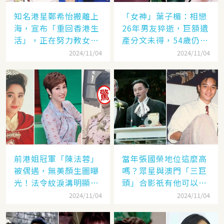
知名港星鄭希怡搬離上
「女神」葉子楣：相戀
海，宣布「重回香港生
26年男友猝逝，巨額遺
活」，正在努力教女兒
產分文未得，54歲仍單
認繁體字
身
2024/11/04
2024/11/04
前港姐冠軍「陳法蓉」
當年張國榮地位這麼高
被偶遇，無美顏生圖曝
嗎？眾星與澳門「三巨
光！法令紋淚溝明顯網
頭」合影祇有他可以
嘆：「絕世美女也會
「坐著」，而且還是C
2024/11/04
2024/11/04
老」
位！