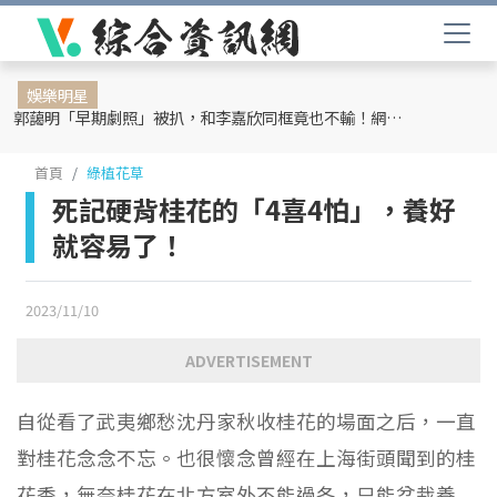
娛樂明星
郭藹明「早期劇照」被扒，和李嘉欣同框竟也不輸！網友：難怪劉青云這麼愛她
首頁
綠植花草
死記硬背桂花的「4喜4怕」，養好
就容易了！
2023/11/10
ADVERTISEMENT
自從看了武夷鄉愁沈丹家秋收桂花的場面之后，一直
對桂花念念不忘。也很懷念曾經在上海街頭聞到的桂
花香，無奈桂花在北方室外不能過冬，只能盆栽養