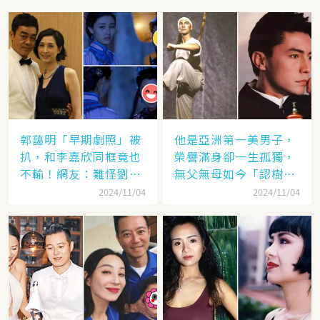
郭藹明「早期劇照」被
他是亞洲第一美男子，
扒，和李嘉欣同框竟也
榮譽滿身卻一生孤獨，
不輸！網友：難怪劉青
無父無母如今「認樹為
云這麼愛她
祖父母」：太凄涼
2024/11/04
2024/11/04