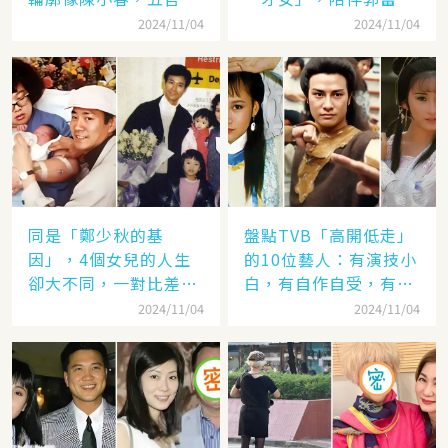
更像應采兒網驚：完美
「29年」卻看他娶了別
2024/11/04
2024/11/04
繼承基因
人，至今63歲仍未婚
同是「鄭少秋的基
盤點TVB「高開低走」
因」，4個女兒的人生
的10位藝人：有演技小
卻大不同，一對比差距
白，有自作自受，有遭
顯而易見！
封殺，一手好牌打稀爛
2024/11/04
2024/11/04