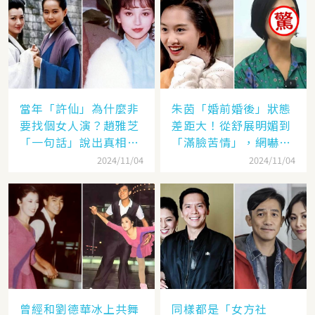
當年「許仙」為什麼非
朱茵「婚前婚後」狀態
要找個女人演？趙雅芝
差距大！從舒展明媚到
「一句話」說出真相，
「滿臉苦情」，網嚇：
網友：葉童太厲害
到底經歷了什麼眼里都
2024/11/04
2024/11/04
沒有光了
曾經和劉德華冰上共舞
同樣都是「女方社