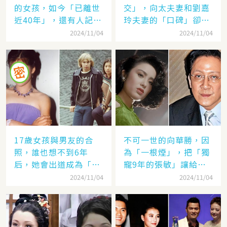
的女孩，如今「已離世
交」，向太夫妻和劉嘉
近40年」，還有人記得
玲夫妻的「口碑」卻差
她的名字嗎
太遠：聽她們對「另一
2024/11/04
2024/11/04
半的稱呼」就見分曉了
17歲女孩與男友的合
不可一世的向華勝，因
照，誰也想不到6年
為「一根煙」，把「獨
后，她會出道成為「香
寵9年的張敏」讓給了
港當紅女星」，至今都
汪雨！
2024/11/04
2024/11/04
讓人難忘