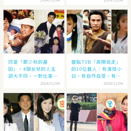
繼承基因
人，至今63歲仍未婚
同是「鄭少秋的基
盤點TVB「高開低走」
因」，4個女兒的人生
的10位藝人：有演技小
卻大不同，一對比差距
白，有自作自受，有遭
顯而易見！
封殺，一手好牌打稀爛
2024/11/04
2024/11/04