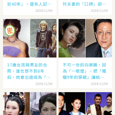
近40年」，還有人記得
玲夫妻的「口碑」卻差
她的名字嗎
太遠：聽她們對「另一
2024/11/04
2024/11/04
半的稱呼」就見分曉了
17歲女孩與男友的合
不可一世的向華勝，因
照，誰也想不到6年
為「一根煙」，把「獨
后，她會出道成為「香
寵9年的張敏」讓給了
港當紅女星」，至今都
汪雨！
2024/11/04
2024/11/04
讓人難忘