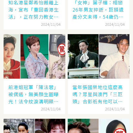
知名港星鄭希怡搬離上
「女神」葉子楣：相戀
海，宣布「重回香港生
26年男友猝逝，巨額遺
活」，正在努力教女兒
產分文未得，54歲仍單
認繁體字
身
2024/11/04
2024/11/04
前港姐冠軍「陳法蓉」
當年張國榮地位這麼高
被偶遇，無美顏生圖曝
嗎？眾星與澳門「三巨
光！法令紋淚溝明顯網
頭」合影祇有他可以
嘆：「絕世美女也會
「坐著」，而且還是C
2024/11/04
2024/11/04
老」
位！