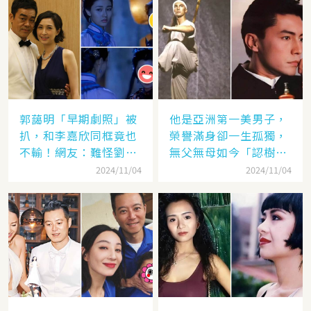
郭藹明「早期劇照」被
他是亞洲第一美男子，
扒，和李嘉欣同框竟也
榮譽滿身卻一生孤獨，
不輸！網友：難怪劉青
無父無母如今「認樹為
云這麼愛她
祖父母」：太凄涼
2024/11/04
2024/11/04