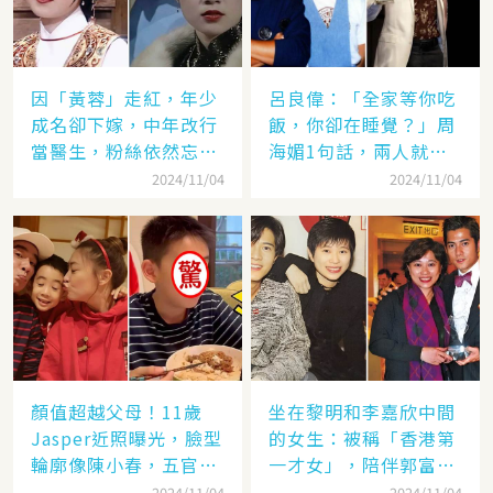
因「黃蓉」走紅，年少
呂良偉：「全家等你吃
成名卻下嫁，中年改行
飯，你卻在睡覺？」周
當醫生，粉絲依然忘不
海媚1句話，兩人就此
了她
失婚
2024/11/04
2024/11/04
顏值超越父母！11歲
坐在黎明和李嘉欣中間
Jasper近照曝光，臉型
的女生：被稱「香港第
輪廓像陳小春，五官卻
一才女」，陪伴郭富城
更像應采兒網驚：完美
「29年」卻看他娶了別
2024/11/04
2024/11/04