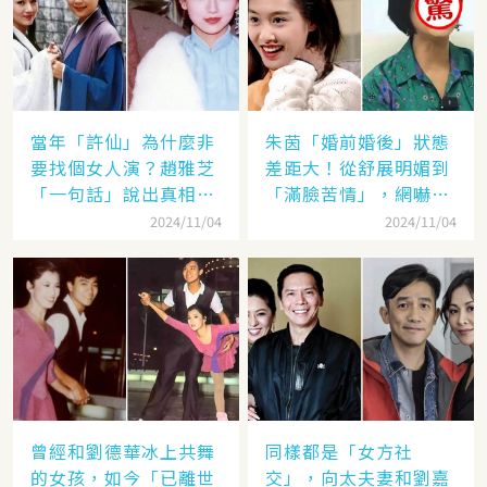
當年「許仙」為什麼非
朱茵「婚前婚後」狀態
要找個女人演？趙雅芝
差距大！從舒展明媚到
「一句話」說出真相，
「滿臉苦情」，網嚇：
網友：葉童太厲害
到底經歷了什麼眼里都
2024/11/04
2024/11/04
沒有光了
曾經和劉德華冰上共舞
同樣都是「女方社
的女孩，如今「已離世
交」，向太夫妻和劉嘉