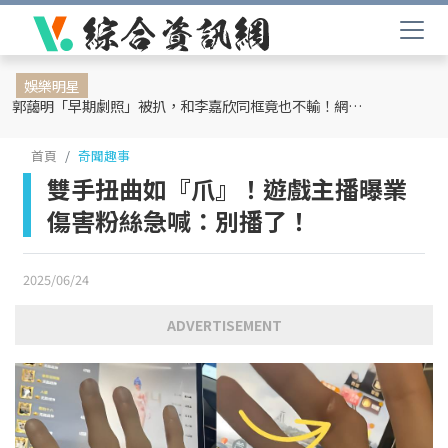
娛樂明星
郭藹明「早期劇照」被扒，和李嘉欣同框竟也不輸！網友：難怪劉青云這麼愛她
首頁
奇聞趣事
雙手扭曲如『爪』！遊戲主播曝業
傷害粉絲急喊：別播了！
2025/06/24
ADVERTISEMENT