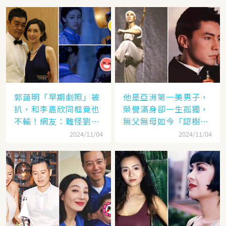
郭藹明「早期劇照」被
他是亞洲第一美男子，
扒，和李嘉欣同框竟也
榮譽滿身卻一生孤獨，
不輸！網友：難怪劉青
無父無母如今「認樹為
云這麼愛她
祖父母」：太凄涼
2024/11/04
2024/11/04