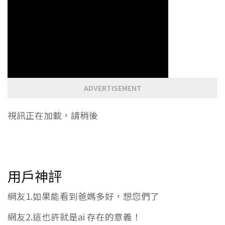
ADVERTISEMENT
視訊正在加載，請稍後
用戶神評
網友1.如果能看到爸媽多好，想您們了
網友2.這也許就是ai 存在的意義！