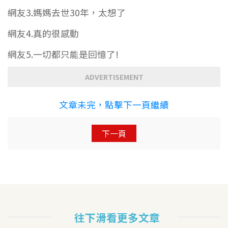
網友3.媽媽去世30年，太想了
網友4.真的很感動
網友5.一切都只能是回憶了!
ADVERTISEMENT
文章未完，點擊下一頁繼續
下一頁
往下滑看更多文章